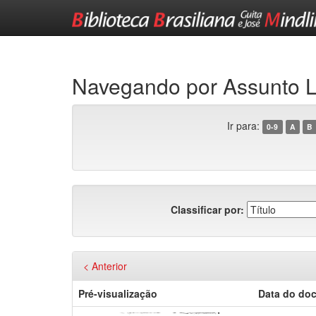
Skip
navigation
Navegando por Assunto
Ir para:
0-9
A
B
Classificar por:
< Anterior
Pré-visualização
Data do do