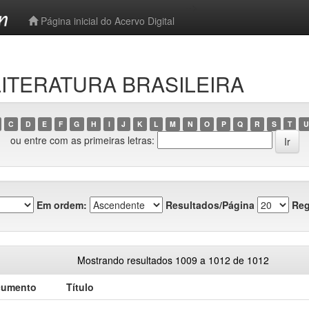
-->
Página inicial do Acervo Digital
 LITERATURA BRASILEIRA
C
D
E
F
G
H
I
J
K
L
M
N
O
P
Q
R
S
T
U
ou entre com as primeiras letras:
Em ordem:
Resultados/Página
Reg
Mostrando resultados 1009 a 1012 de 1012
cumento
Título