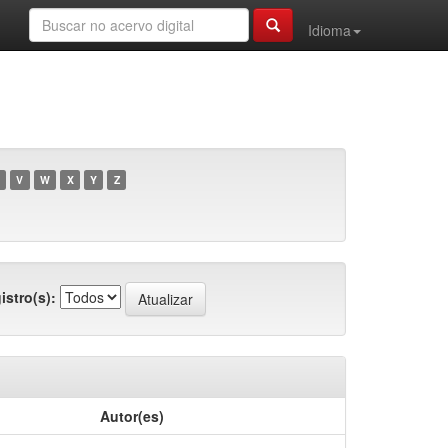
Idioma
V
W
X
Y
Z
istro(s):
Autor(es)