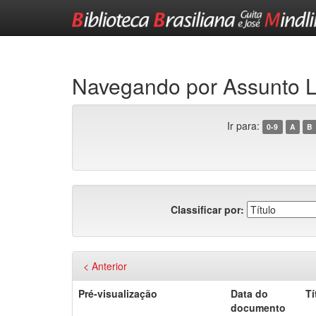
Skip
navigation
Navegando por Assunto
Ir para:
0-9
A
B
Classificar por:
< Anterior
Pré-visualização
Data do
Tí
documento