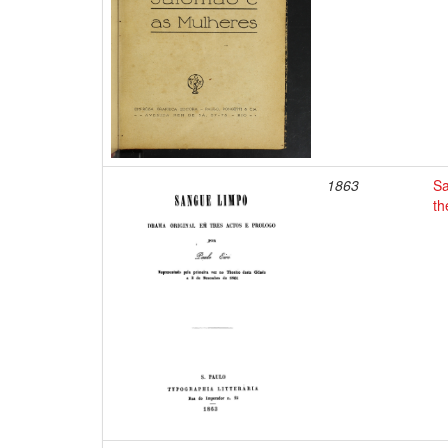
1863
Sa
th