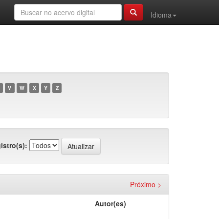
Idioma
V
W
X
Y
Z
istro(s):
Próximo >
Autor(es)