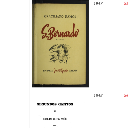
1947
Sã
1848
Se