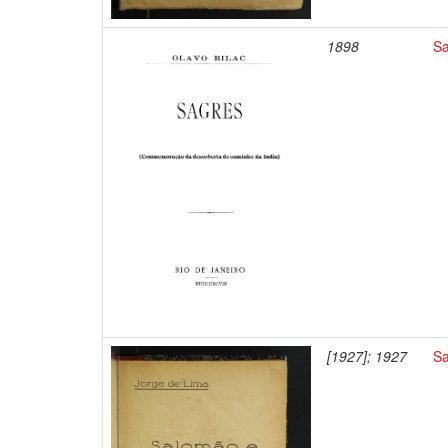
1898
Sa
[1927]; 1927
Sa