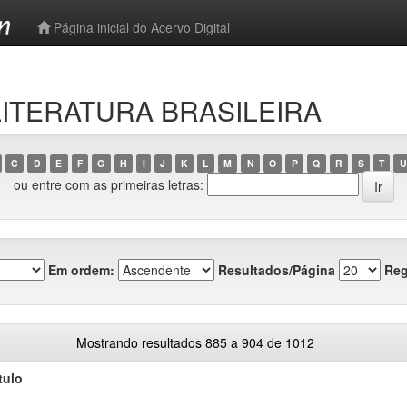
-->
Página inicial do Acervo Digital
 LITERATURA BRASILEIRA
C
D
E
F
G
H
I
J
K
L
M
N
O
P
Q
R
S
T
U
ou entre com as primeiras letras:
Em ordem:
Resultados/Página
Reg
Mostrando resultados 885 a 904 de 1012
tulo