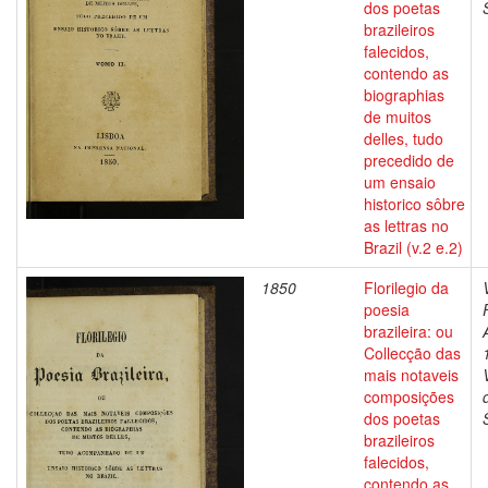
dos poetas
brazileiros
falecidos,
contendo as
biographias
de muitos
delles, tudo
precedido de
um ensaio
historico sôbre
as lettras no
Brazil (v.2 e.2)
1850
Florilegio da
poesia
brazileira: ou
Collecção das
mais notaveis
composições
dos poetas
brazileiros
falecidos,
contendo as