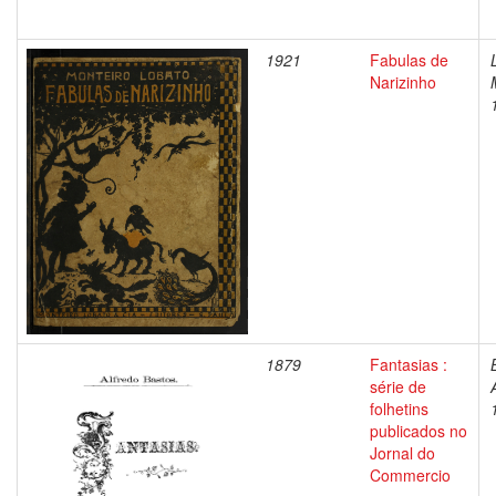
1921
Fabulas de
Narizinho
1879
Fantasias :
série de
folhetins
publicados no
Jornal do
Commercio