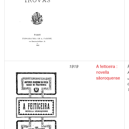
1919
A feiticeira :
novella
sãoroquense