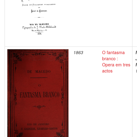
1863
O fantasma
branco :
Opera em tres
actos