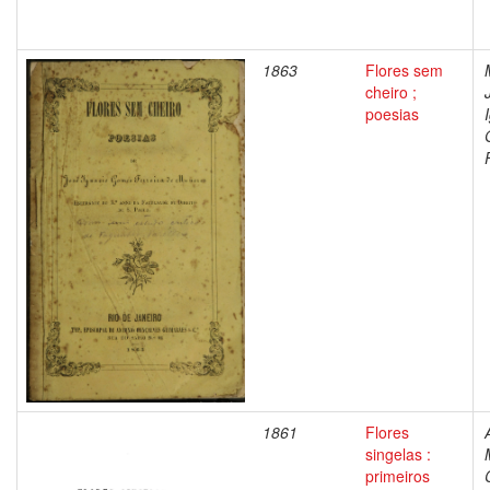
1863
Flores sem
cheiro ;
poesias
1861
Flores
singelas :
primeiros