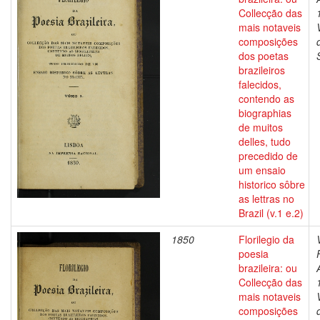
Collecção das
mais notaveis
composições
dos poetas
brazileiros
falecidos,
contendo as
biographias
de muitos
delles, tudo
precedido de
um ensaio
historico sôbre
as lettras no
Brazil (v.1 e.2)
1850
Florilegio da
poesia
brazileira: ou
Collecção das
mais notaveis
composições