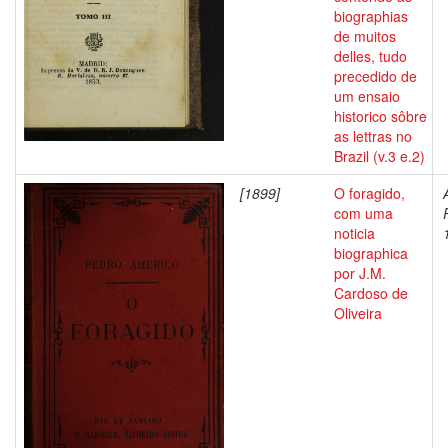
biographias
de muitos
delles, tudo
precedido de
um ensaio
historico sôbre
as lettras no
Brazil (v.3 e.2)
[1899]
O foragido,
com uma
noticia
biographica
por J.M.
Cardoso de
Oliveira