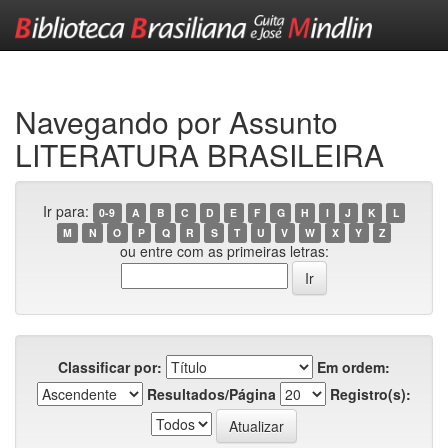
Skip
navigation
Navegando por Assunto
LITERATURA BRASILEIRA
Ir para:
0-9
A
B
C
D
E
F
G
H
I
J
K
L
M
N
O
P
Q
R
S
T
U
V
W
X
Y
Z
ou entre com as primeiras letras:
Classificar por:
Em ordem:
Resultados/Página
Registro(s):