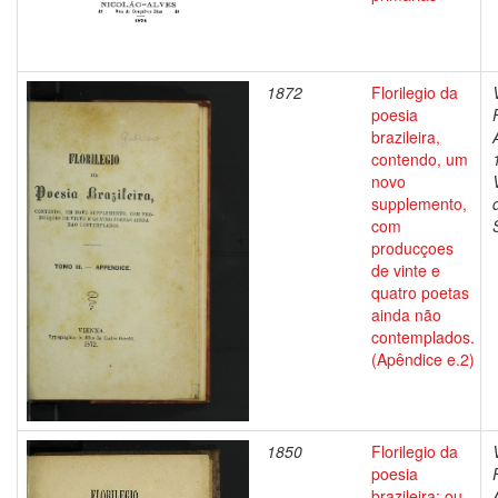
1872
Florilegio da
poesia
brazileira,
contendo, um
novo
supplemento,
com
producçoes
de vinte e
quatro poetas
ainda não
contemplados.
(Apêndice e.2)
1850
Florilegio da
poesia
brazileira: ou