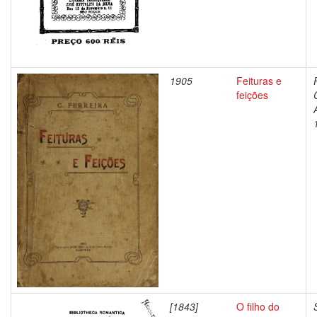
1905
Feituras e
feições
[1843]
O filho do