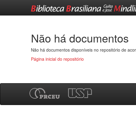
Skip
navigation
Não há documentos
Não há documentos disponíveis no repositório de acor
Página inicial do repositório