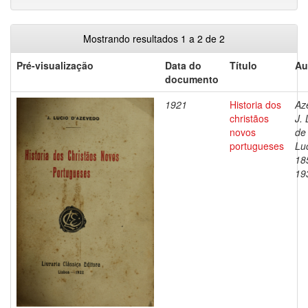
Mostrando resultados 1 a 2 de 2
Pré-visualização
Data do
Título
Au
documento
1921
Historia dos
Az
christãos
J. 
novos
de
portugueses
Luc
18
19