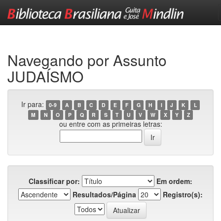
Skip
navigation
Navegando por Assunto
JUDAÍSMO
Ir para:
0-9
A
B
C
D
E
F
G
H
I
J
K
L
M
N
O
P
Q
R
S
T
U
V
W
X
Y
Z
ou entre com as primeiras letras:
Classificar por:
Em ordem:
Resultados/Página
Registro(s):