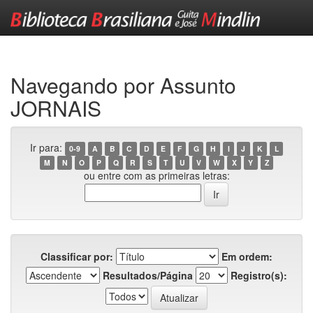
Skip
navigation
Navegando por Assunto
JORNAIS
Ir para:
0-9
A
B
C
D
E
F
G
H
I
J
K
L
M
N
O
P
Q
R
S
T
U
V
W
X
Y
Z
ou entre com as primeiras letras:
Classificar por:
Em ordem:
Resultados/Página
Registro(s):