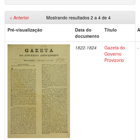
< Anterior
Mostrando resultados 2 a 4 de 4
Pré-visualização
Data do
Título
A
documento
1822-1824
Gazeta do
-
Governo
Provizorio