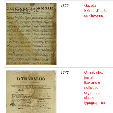
1822
Gazeta
-
Extraordinaria
do Governo
1876-
O Trabalho:
-
jornal
litterario e
noticioso ,
orgam da
classe
typographica