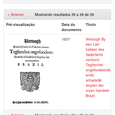
< Anterior
Mostrando resultados 39 a 39 de 39
Pré-visualização
Data do
Título
documento
1637
Vertoogh By
een Lief-
hebber des
Vaderlants
vertoont.
Teghenhet
ongefondeerde
ende
schadelijk
sluyten der
vryen handelin
Brazil