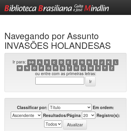
Skip
navigation
Navegando por Assunto
INVASÕES HOLANDESAS
Ir para:
0-9
A
B
C
D
E
F
G
H
I
J
K
L
M
N
O
P
Q
R
S
T
U
V
W
X
Y
Z
ou entre com as primeiras letras:
Classificar por:
Em ordem:
Resultados/Página
Registro(s):