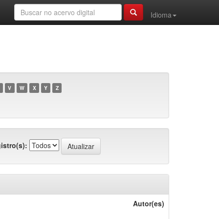
Idioma
V
W
X
Y
Z
istro(s):
Autor(es)