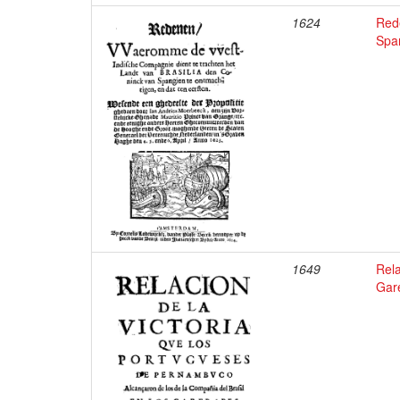
1624
Red
Span
1649
Rela
Gar