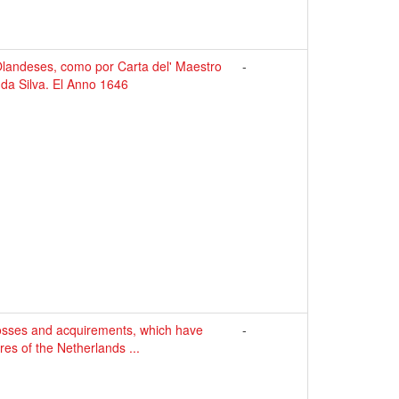
landeses, como por Carta del' Maestro
-
 da Silva. El Anno 1646
 losses and acquirements, which have
-
es of the Netherlands ...