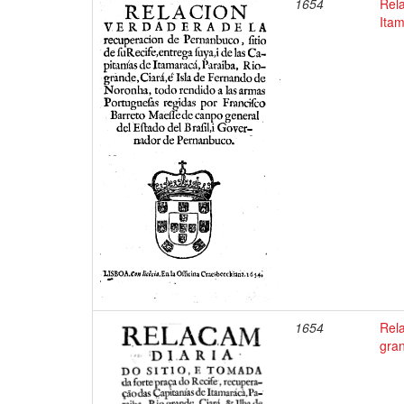
1654
Rela
Itam
1654
Rela
gran