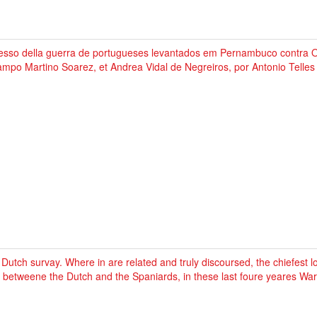
esso della guerra de portugueses levantados em Pernambuco contra O
mpo Martino Soarez, et Andrea Vidal de Negreiros, por Antonio Telles
Dutch survay. Where in are related and truly discoursed, the chiefest
 betweene the Dutch and the Spaniards, in these last foure yeares Warr