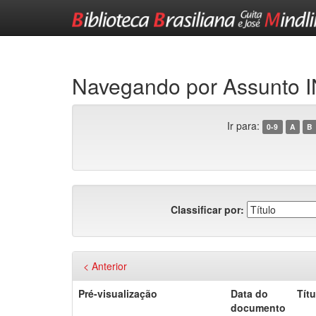
Skip
navigation
Navegando por Assunt
Ir para:
0-9
A
B
Classificar por:
< Anterior
Pré-visualização
Data do
Títu
documento