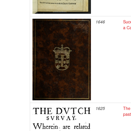
1646
Suc
a Ca
1625
The 
past