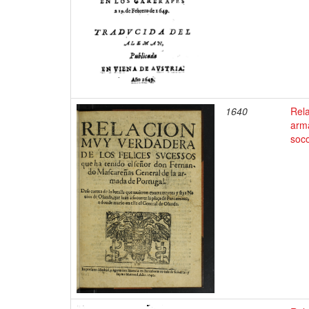
1640
Rela
arma
soco