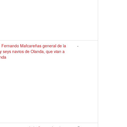
on Fernando Mafcareñas general de la
-
 y seys navios de Olanda, que vian a
anda