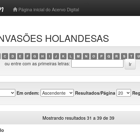
-->
Página inicial do Acervo Digital
o INVASÕES HOLANDESAS
C
D
E
F
G
H
I
J
K
L
M
N
O
P
Q
R
S
T
U
ou entre com as primeiras letras:
Em ordem:
Resultados/Página
Reg
Mostrando resultados 31 a 39 de 39
lo