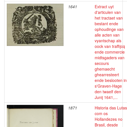
1641
Extract uyt
d'articulen van
het tractaet van
bestant ende
ophoudinge van
alle acten van
vyantschap als
oock van traffijcq
ende commercie
midtsgaders van
secours
ghemaecht
ghearresteert
ende beslooten in
s'Graven-Hage
den twaelf den
Junij 1641,...
1871
Historia das Lutas
com os
Hollandezes no
Brasil, desde