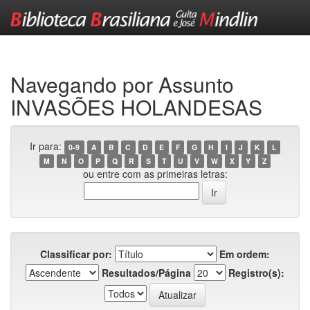
Skip
navigation
Navegando por Assunto
INVASÕES HOLANDESAS
Ir para:
0-9
A
B
C
D
E
F
G
H
I
J
K
L
M
N
O
P
Q
R
S
T
U
V
W
X
Y
Z
ou entre com as primeiras letras:
Classificar por:
Em ordem:
Resultados/Página
Registro(s):