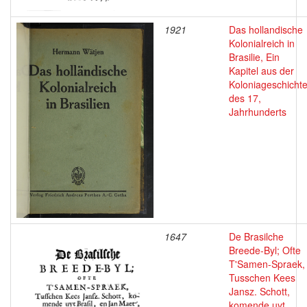
1921
Das hollandische
Kolonialreich in
Brasilie, Ein
Kapitel aus der
Koloniageschicht
des 17,
Jahrhunderts
1647
De Brasilche
Breede-Byl; Ofte
T'Samen-Spraek,
Tusschen Kees
Jansz. Schott,
komende uyt