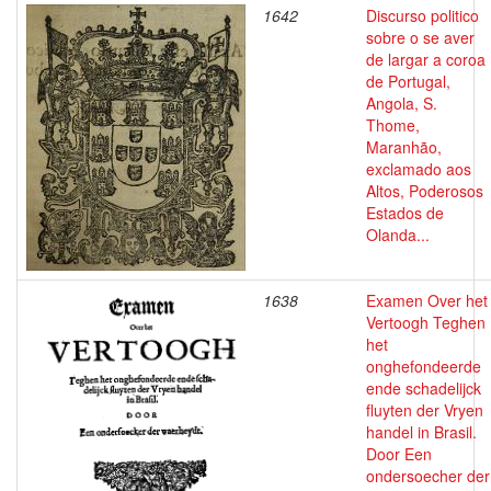
1642
Discurso politico
sobre o se aver
de largar a coroa
de Portugal,
Angola, S.
Thome,
Maranhão,
exclamado aos
Altos, Poderosos
Estados de
Olanda...
1638
Examen Over het
Vertoogh Teghen
het
onghefondeerde
ende schadelijck
fluyten der Vryen
handel in Brasil.
Door Een
ondersoecher der