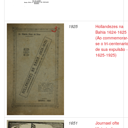
1925
Hollandezes na
Bahia 1624-1625
(Ao commemorar
se o tri-centenari
de sua expulsão -
1625-1925)
1651
Journael ofte