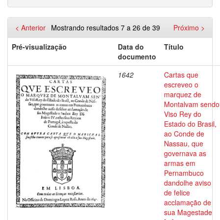
< Anterior
Mostrando resultados 7 a 26 de 39
Próximo >
Pré-visualização
Data do
Título
documento
1642
Cartas que
escreveo o
marquez de
Montalvam sendo
Viso Rey do
Estado do Brasil,
ao Conde de
Nassau, que
governava as
armas em
Pernambuco
dandolhe aviso
de felice
acclamação de
sua Magestade