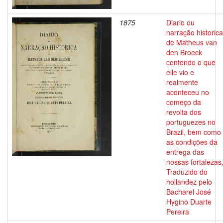
1875
Diario ou
narração historica
de Matheus van
den Broeck
contendo o que
elle vio e
realmente
aconteceu no
começo da
revolta dos
portuguezes no
Brazil, bem como
as condições da
entrega das
nossas fortalezas
Traduzido do
hollandez pelo
Bacharel José
Hygino Duarte
Pereira