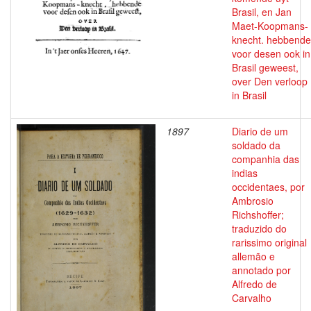
Brasil, en Jan
Maet-Koopmans-
knecht. hebbende
voor desen ook in
Brasil geweest,
over Den verloop
in Brasil
1897
Diario de um
soldado da
companhia das
indias
occidentaes, por
Ambrosio
Richshoffer;
traduzido do
rarissimo original
allemão e
annotado por
Alfredo de
Carvalho