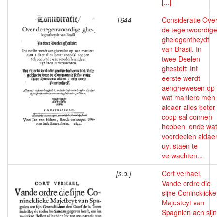
[...]
1644
Consideratie Ove
de tegenwoordige
ghelegentheydt
van Brasil. In
twee Deelen
ghestelt: Int
eerste werdt
aenghewesen op
wat maniere men
aldaer alles beter
coop sal connen
hebben, ende wat
voordeelen aldae
uyt staen te
verwachten...
[s.d.]
Cort verhael,
Vande ordre die
sijne Conincklicke
Majesteyt van
Spagnien aen sijn