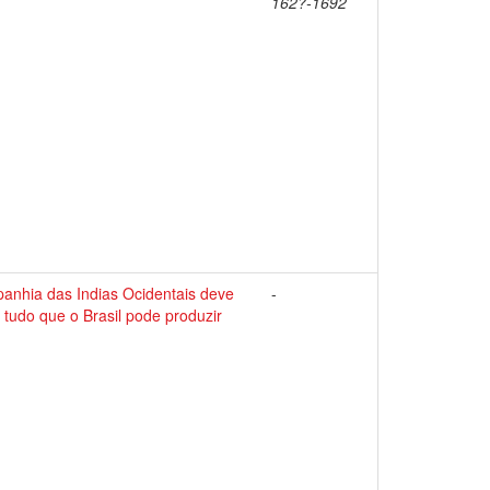
162?-1692
anhia das Indias Ocidentais deve
-
e tudo que o Brasil pode produzir