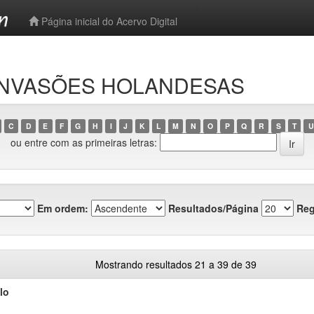
-->
Página inicial do Acervo Digital
o INVASÕES HOLANDESAS
C
D
E
F
G
H
I
J
K
L
M
N
O
P
Q
R
S
T
U
ou entre com as primeiras letras:
Em ordem:
Resultados/Página
Reg
Mostrando resultados 21 a 39 de 39
lo