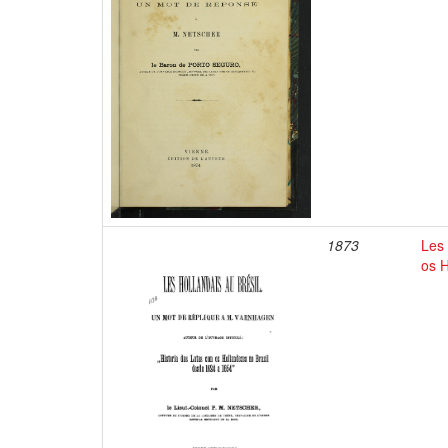
1873
Les 
os H