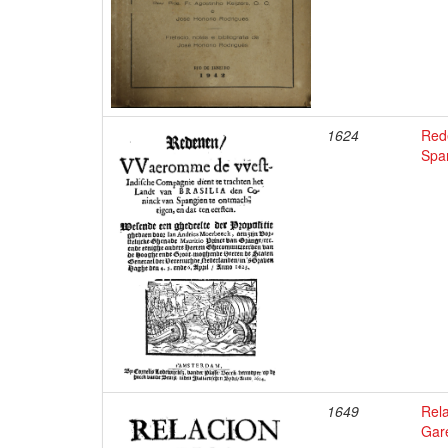
1624
Red
Span
1649
Rela
Gar