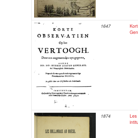
1647
Kor
Gen
1874
Les 
inti