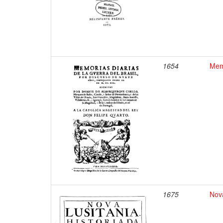
1654
Memo
1675
Nova