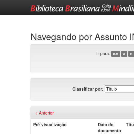
Skip
navigation
Navegando por Assunt
Ir para:
0-9
A
B
Classificar por:
< Anterior
Pré-visualização
Data do
Títu
documento