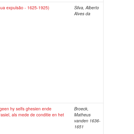
sua expulsão - 1625-1925)
Silva, Alberto
Alves da
 geen hy selfs ghesien ende
Broeck,
asiel, als mede de conditie en het
Matheus
vanden 1636-
1651