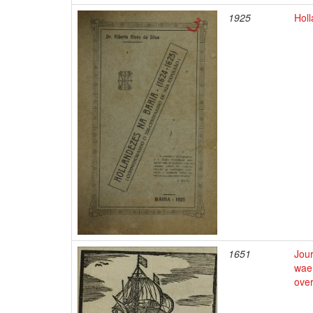
1925
Hol
1651
Jour
waer
ove