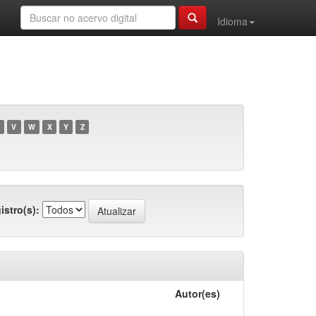
Idioma
V
W
X
Y
Z
istro(s):
Autor(es)