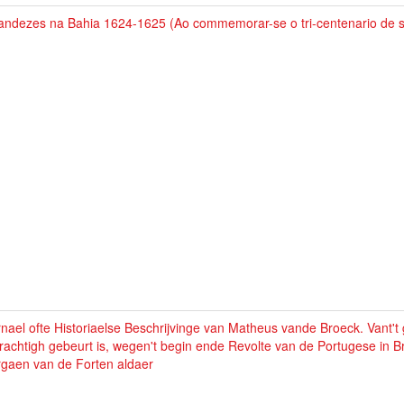
landezes na Bahia 1624-1625 (Ao commemorar-se o tri-centenario de 
nael ofte Historiaelse Beschrijvinge van Matheus vande Broeck. Vant't
achtigh gebeurt is, wegen't begin ende Revolte van de Portugese in Br
rgaen van de Forten aldaer