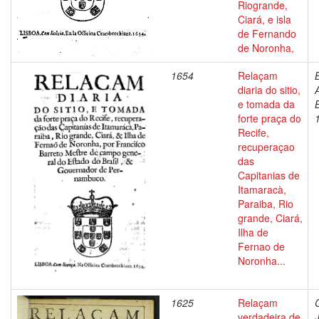
Riogrande,
Ciará, e isla
de Fernando
de Noronha,
1654
Relaçam
diaria do sitio,
e tomada da
forte praça do
Recife,
recuperaçao
das
Capitanias de
Itamaracà,
Paraiba, Rio
grande, Ciará,
Ilha de
Fernao de
Noronha...
1625
Relaçam
verdadeira de