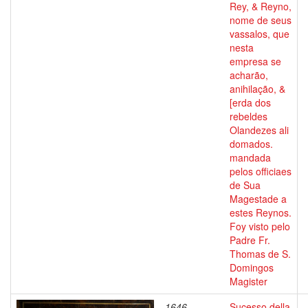
Rey, & Reyno,
nome de seus
vassalos, que
nesta
empresa se
acharão,
anihilação, &
[erda dos
rebeldes
Olandezes ali
domados.
mandada
pelos officiaes
de Sua
Magestade a
estes Reynos.
Foy visto pelo
Padre Fr.
Thomas de S.
Domingos
Magister
1646
Sucesso della
-