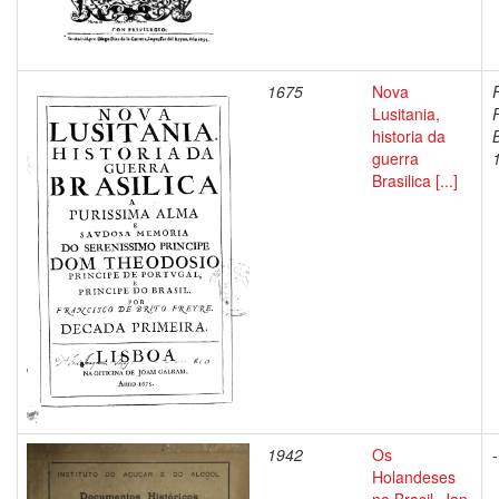
1675
Nova
F
Lusitania,
historia da
B
guerra
Brasilica [...]
1942
Os
-
Holandeses