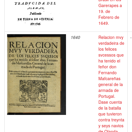
Garerapes a
19. de
Febrero de
1649.
1640
Relacion mvy
-
verdadeira de
los felices
svcessos que
ha tenido el
feñor don
Fernando
Mafcareñas
general de la
armada de
Portugal.
Dase cuenta
de la batalla
que tuvieron
contra treynta
y seys navios
de Olanda,