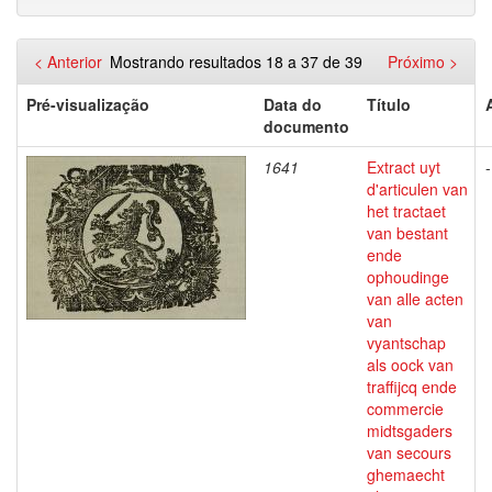
< Anterior
Mostrando resultados 18 a 37 de 39
Próximo >
Pré-visualização
Data do
Título
documento
1641
Extract uyt
-
d'articulen van
het tractaet
van bestant
ende
ophoudinge
van alle acten
van
vyantschap
als oock van
traffijcq ende
commercie
midtsgaders
van secours
ghemaecht