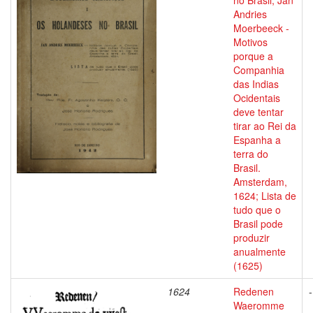
no Brasil, Jan
Andries
Moerbeeck -
Motivos
porque a
Companhia
das Indias
Ocidentais
deve tentar
tirar ao Rei da
Espanha a
terra do
Brasil.
Amsterdam,
1624; Lista de
tudo que o
Brasil pode
produzir
anualmente
(1625)
1624
Redenen
-
Waeromme