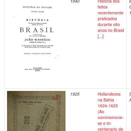
1940
Historia dos
feitos
recentemente
praticados
durante oito
anos no Brasil
[...]
1925
Hollandezes
S
na Bahia
1624-1625
(Ao
commemorar-
se o tri-
centenario de