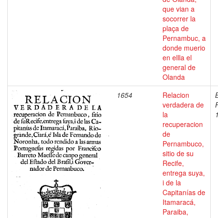
que vian a
socorrer la
plaça de
Pernambuc, a
donde muerio
en ellla el
general de
Olanda
1654
Relacion
verdadera de
la
recuperacion
de
Pernambuco,
sitio de su
Recife,
entrega suya,
i de la
Capitanías de
Itamaracá,
Paraiba,