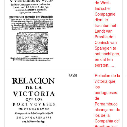
de West-
Indische
Compagnie
dient te
trachten het
Landt van
Brasilia den
Coninck van
Spangien te
ontmachtigen,
en dat ten
eersten. ...
1649
Relacion de la
-
victoria que
los
portugueses
de
Pernambuco
alcançaron de
los de la
Compañia del
Brasil en los