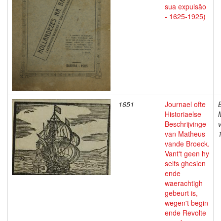
sua expulsão
- 1625-1925)
1651
Journael ofte
Historiaelse
Beschrijvinge
van Matheus
vande Broeck.
Vant't geen hy
selfs ghesien
ende
waerachtigh
gebeurt is,
wegen't begin
ende Revolte