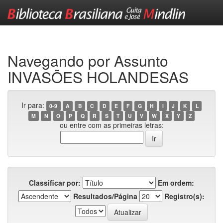
Skip
navigation
Navegando por Assunto
INVASÕES HOLANDESAS
Ir para:
0-9
A
B
C
D
E
F
G
H
I
J
K
L
M
N
O
P
Q
R
S
T
U
V
W
X
Y
Z
ou entre com as primeiras letras:
Classificar por:
Em ordem:
Resultados/Página
Registro(s):