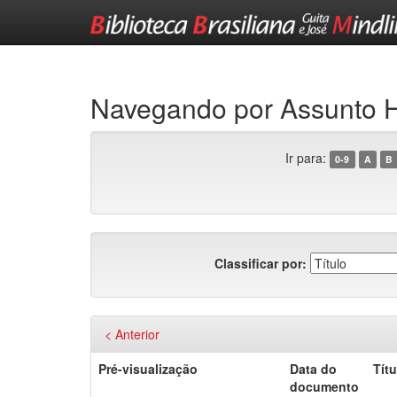
Skip
navigation
Navegando por Assunto
Ir para:
0-9
A
B
Classificar por:
< Anterior
Pré-visualização
Data do
Títu
documento