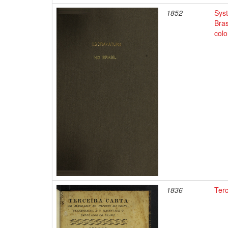
1852
Syst
Bras
colo
1836
Terc