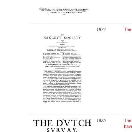
1874
The 
1625
The 
have