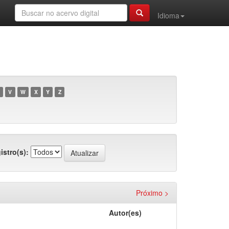
Idioma
V
W
X
Y
Z
istro(s):
Próximo >
Autor(es)