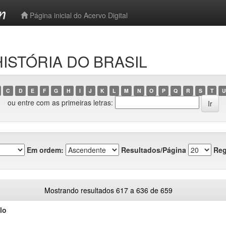
-->
Página inicial do Acervo Digital
 HISTÓRIA DO BRASIL
C
D
E
F
G
H
I
J
K
L
M
N
O
P
Q
R
S
T
U
ou entre com as primeiras letras:
Em ordem:
Resultados/Página
Reg
Mostrando resultados 617 a 636 de 659
lo