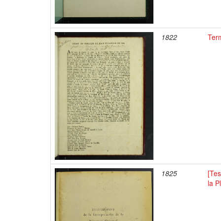
1822
Ter
1825
[Tes
la P