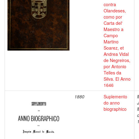
contra
Olandeses,
como por
Carta del'
Maestro a
Campo
Martino
Soarez, et
Andrea Vidal
de Negreiros,
por Antonio
Telles da
Silva. El Anno
1646
1880
Suplemento
do anno
biographico