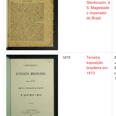
Stenkorazin, á
S. Magestade
o Imperador
do Brasil
1875
Terceira
exposição
brazileira em
1873