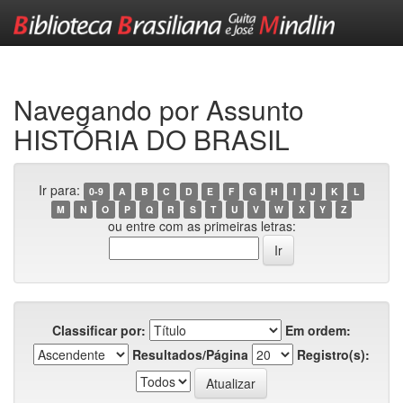
Skip
navigation
Navegando por Assunto
HISTÓRIA DO BRASIL
Ir para:
0-9
A
B
C
D
E
F
G
H
I
J
K
L
M
N
O
P
Q
R
S
T
U
V
W
X
Y
Z
ou entre com as primeiras letras:
Classificar por:
Em ordem:
Resultados/Página
Registro(s):