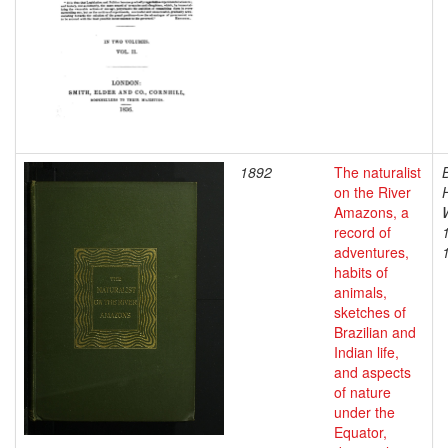
1892
The naturalist
on the River
Amazons, a
record of
adventures,
habits of
animals,
sketches of
Brazilian and
Indian life,
and aspects
of nature
under the
Equator,