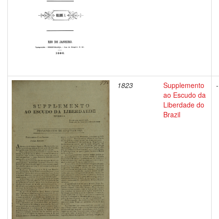
1823
Supplemento
-
ao Escudo da
Liberdade do
Brazil