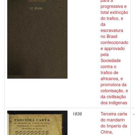
para a
progressiva e
total extincção
do trafico, e
da
escravatura
no Brasil
confeccionado
e approvado
pela
Sociedade
contra o
trafico de
africanos, e
promotora da
colonisação, e
da civilisação
dos indigenas
1836
Terceira carta
-
do mandarin
do Imperio da
China,