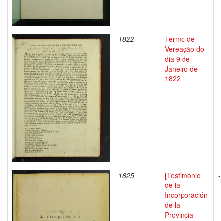
1822
Termo de
-
Vereação do
dia 9 de
Janeiro de
1822
1825
[Testimonio
-
de la
Incorporación
de la
Provincia