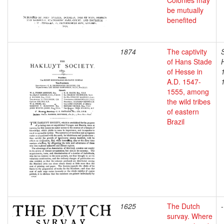
Colonies may
be mutually
benefited
1874
The captivity
of Hans Stade
of Hesse in
A.D. 1547-
1555, among
the wild tribes
of eastern
Brazil
1625
The Dutch
-
survay. Where