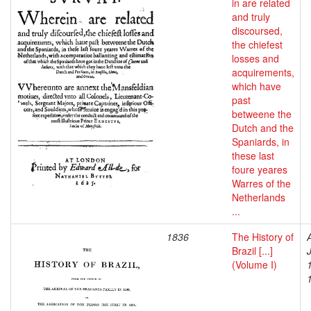
in are related
and truly
discoursed,
the chiefest
losses and
acquirements,
which have
past
betweene the
Dutch and the
Spaniards, in
these last
foure yeares
Warres of the
Netherlands
...
1836
The History of
Brazil [...]
(Volume I)