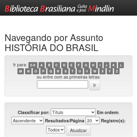
Skip
navigation
Navegando por Assunto
HISTÓRIA DO BRASIL
Ir para:
0-9
A
B
C
D
E
F
G
H
I
J
K
L
M
N
O
P
Q
R
S
T
U
V
W
X
Y
Z
ou entre com as primeiras letras:
Classificar por:
Em ordem:
Resultados/Página
Registro(s):