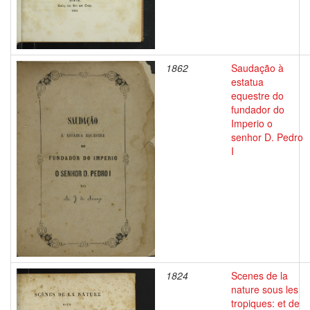
1862
Saudação à
estatua
equestre do
fundador do
Imperio o
senhor D. Pedro
I
1824
Scenes de la
nature sous les
tropiques: et de