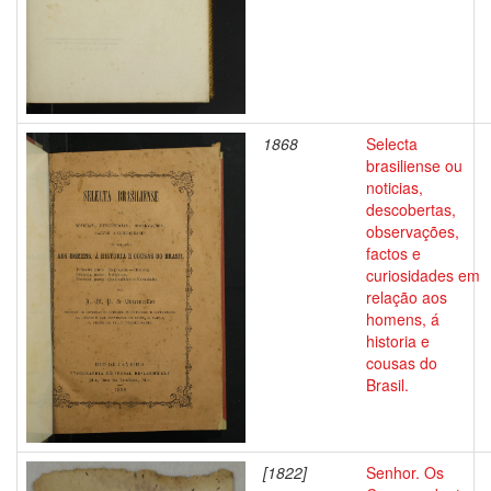
1868
Selecta
brasiliense ou
noticias,
descobertas,
observações,
factos e
curiosidades em
relação aos
homens, á
historia e
cousas do
Brasil.
[1822]
Senhor. Os