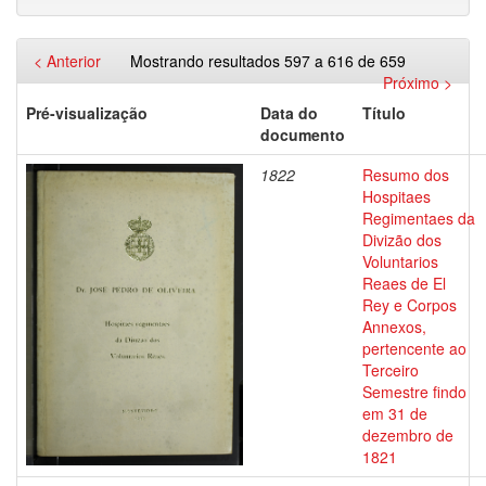
< Anterior
Mostrando resultados 597 a 616 de 659
Próximo >
Pré-visualização
Data do
Título
documento
1822
Resumo dos
Hospitaes
Regimentaes da
Divizão dos
Voluntarios
Reaes de El
Rey e Corpos
Annexos,
pertencente ao
Terceiro
Semestre findo
em 31 de
dezembro de
1821