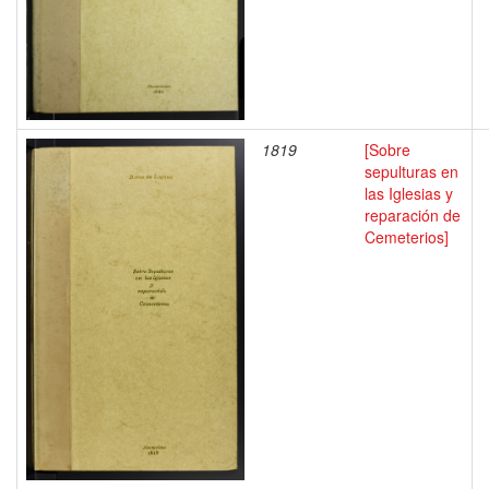
1819
[Sobre
sepulturas en
las Iglesias y
reparación de
Cemeterios]