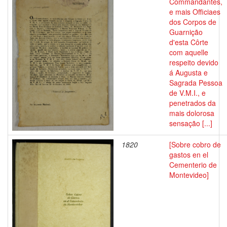
Commandantes,
e mais Officiaes
dos Corpos de
Guarnição
d'esta Côrte
com aquelle
respeito devido
á Augusta e
Sagrada Pessoa
de V.M.I., e
penetrados da
mais dolorosa
sensação [...]
1820
[Sobre cobro de
gastos en el
Cementerio de
Montevideo]