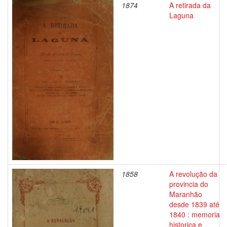
1874
A retirada da
Laguna
1858
A revolução da
provincia do
Maranhão
desde 1839 até
1840 : memoria
historica e