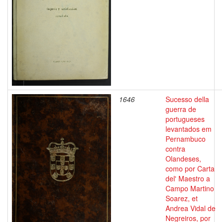
1646
Sucesso della
guerra de
portugueses
levantados em
Pernambuco
contra
Olandeses,
como por Carta
del' Maestro a
Campo Martino
Soarez, et
Andrea Vidal de
Negreiros, por