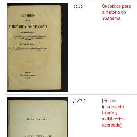
1858
Subsidios para
a história do
Ypanema
[182-]
[Suceso
interesante.
Injuria y
satisfaccion
acordada]