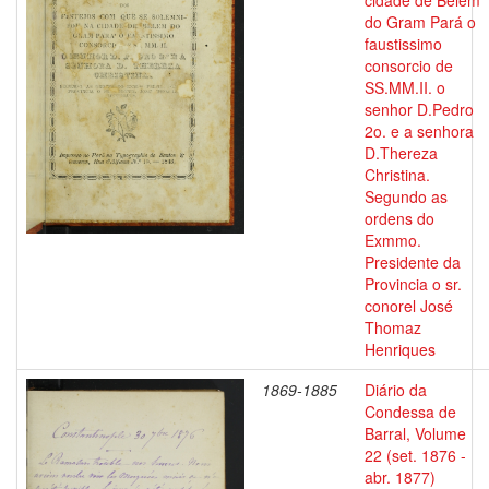
cidade de Belem
do Gram Pará o
faustissimo
consorcio de
SS.MM.II. o
senhor D.Pedro
2o. e a senhora
D.Thereza
Christina.
Segundo as
ordens do
Exmmo.
Presidente da
Provincia o sr.
conorel José
Thomaz
Henriques
1869-1885
Diário da
Condessa de
Barral, Volume
22 (set. 1876 -
abr. 1877)