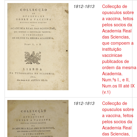
1812-1813
Collecção de
opusculos sobre
a vaccina, feitos
pelos socios da
Academia Real
das Sciencias,
que compoem a
instituição
vaccinicae
publicados de
ordem da mesma
Academia.
Num.ºs I., e II,
Num.os III até IX
(v.1)
1812-1813
Collecção de
opusculos sobre
a vaccina, feitos
pelos socios da
Academia Real
das Sciencias,