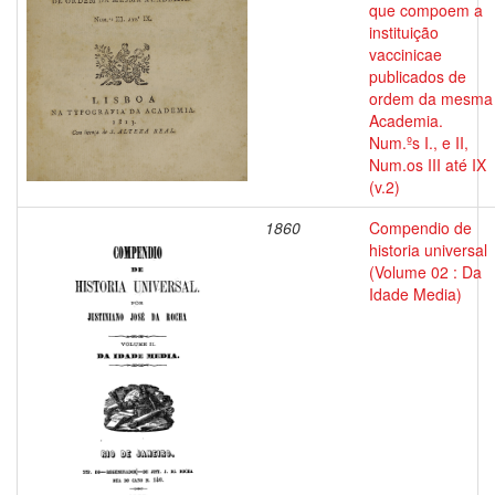
que compoem a
instituição
vaccinicae
publicados de
ordem da mesma
Academia.
Num.ºs I., e II,
Num.os III até IX
(v.2)
1860
Compendio de
historia universal
(Volume 02 : Da
Idade Media)