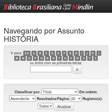
Skip
navigation
Navegando por Assunto
HISTÓRIA
Ir para:
0-9
A
B
C
D
E
F
G
H
I
J
K
L
M
N
O
P
Q
R
S
T
U
V
W
X
Y
Z
ou entre com as primeiras letras:
Classificar por:
Em ordem:
Resultados/Página
Registro(s):