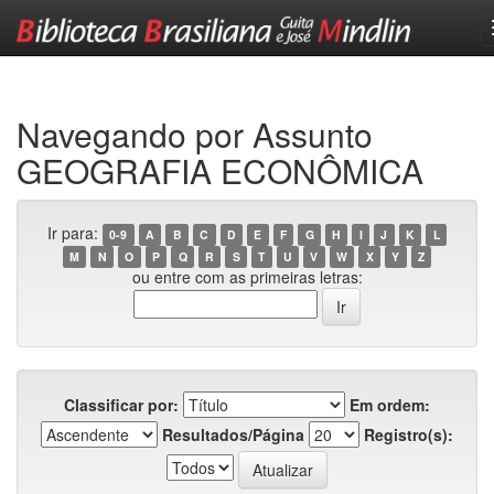
Skip
navigation
Navegando por Assunto
GEOGRAFIA ECONÔMICA
Ir para:
0-9
A
B
C
D
E
F
G
H
I
J
K
L
M
N
O
P
Q
R
S
T
U
V
W
X
Y
Z
ou entre com as primeiras letras:
Classificar por:
Em ordem:
Resultados/Página
Registro(s):