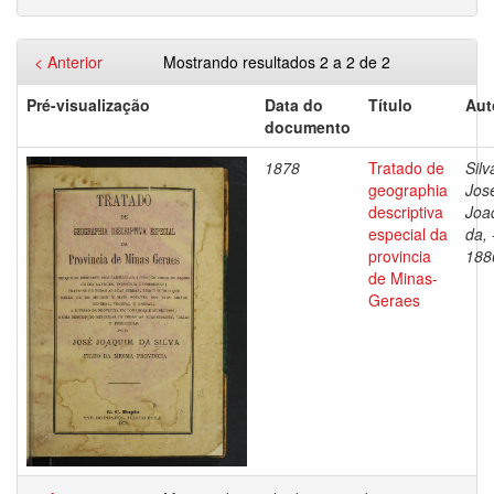
< Anterior
Mostrando resultados 2 a 2 de 2
Pré-visualização
Data do
Título
Aut
documento
1878
Tratado de
Silv
geographia
Jos
descriptiva
Joa
especial da
da, 
provincia
188
de Minas-
Geraes