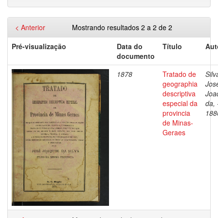
< Anterior
Mostrando resultados 2 a 2 de 2
Pré-visualização
Data do
Título
Aut
documento
1878
Tratado de
Silv
geographia
Jos
descriptiva
Joa
especial da
da, 
provincia
188
de Minas-
Geraes