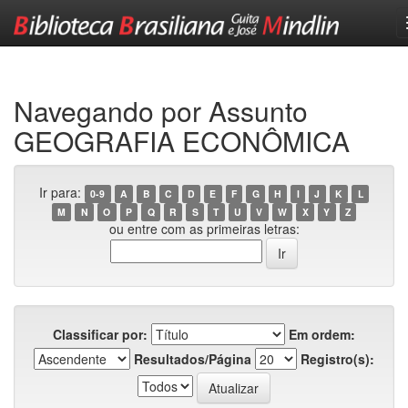
Skip
navigation
Navegando por Assunto
GEOGRAFIA ECONÔMICA
Ir para:
0-9
A
B
C
D
E
F
G
H
I
J
K
L
M
N
O
P
Q
R
S
T
U
V
W
X
Y
Z
ou entre com as primeiras letras:
Classificar por:
Em ordem:
Resultados/Página
Registro(s):