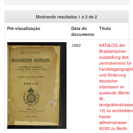
Mostrando resultados 1 a 2 de 2
Pré-visualização
Data do
Título
documento
1882
KATALOG der
Braslianischen
ausstellung des
centralvereins for
handelsgeograph
und fõrderung
deutscher
interessen im
auslande (Berlin
W.,
landgrafenstrasse
10) im architekten
hause
wilhelmstrasse
92/93 zu Berlin