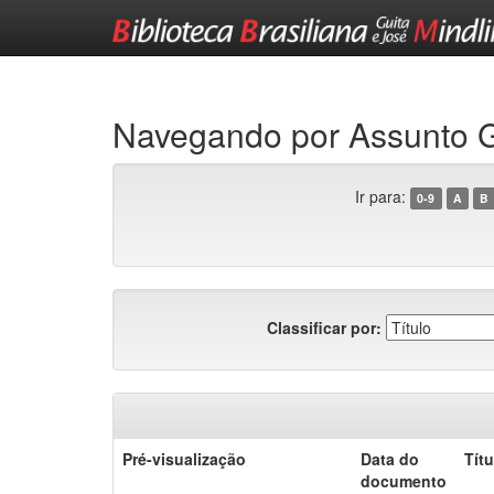
Skip
navigation
Navegando por Assunt
Ir para:
0-9
A
B
Classificar por:
Pré-visualização
Data do
Títu
documento