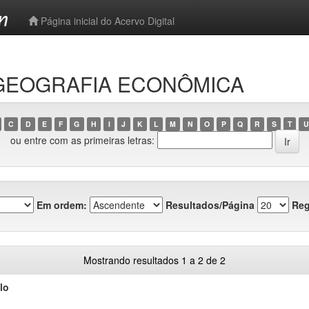
-->
Página inicial do Acervo Digital
o GEOGRAFIA ECONÔMICA
C
D
E
F
G
H
I
J
K
L
M
N
O
P
Q
R
S
T
U
ou entre com as primeiras letras:
Em ordem:
Resultados/Página
Reg
Mostrando resultados 1 a 2 de 2
lo