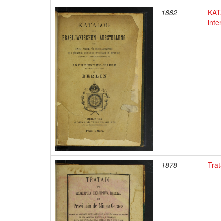
1882
KATA
inte
1878
Trat