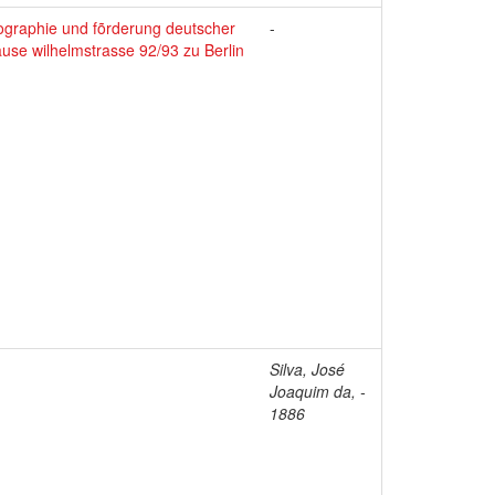
ographie und fõrderung deutscher
-
ause wilhelmstrasse 92/93 zu Berlin
Silva, José
Joaquim da, -
1886