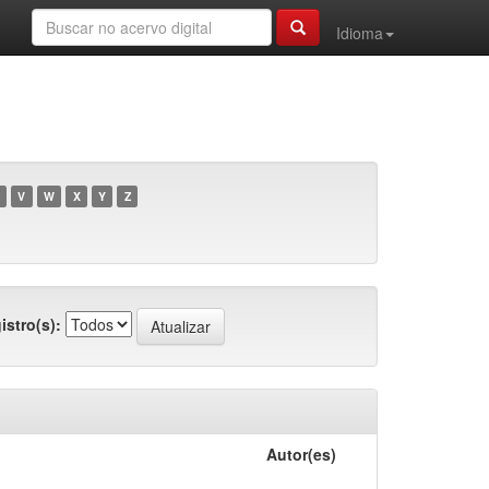
Idioma
V
W
X
Y
Z
istro(s):
Autor(es)