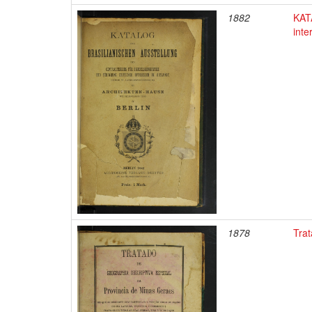
1882
KATA
inte
1878
Trat