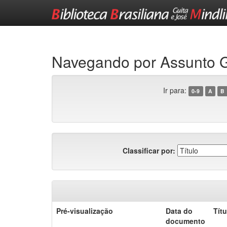
Skip
navigation
Navegando por Assunt
Ir para:
0-9
A
B
Classificar por:
Pré-visualização
Data do
Títu
documento