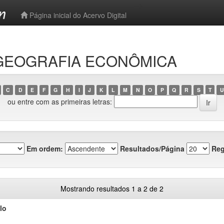
-->
Página inicial do Acervo Digital
o GEOGRAFIA ECONÔMICA
C
D
E
F
G
H
I
J
K
L
M
N
O
P
Q
R
S
T
U
ou entre com as primeiras letras:
Em ordem:
Resultados/Página
Reg
Mostrando resultados 1 a 2 de 2
lo