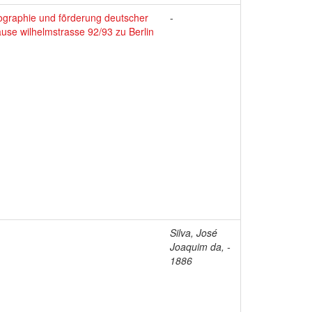
ographie und fõrderung deutscher
-
ause wilhelmstrasse 92/93 zu Berlin
Silva, José
Joaquim da, -
1886