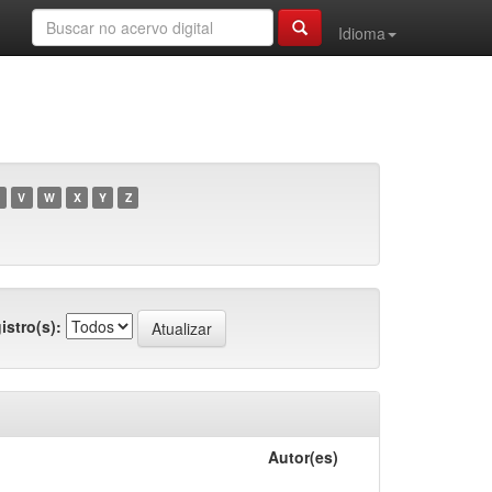
Idioma
V
W
X
Y
Z
istro(s):
Autor(es)