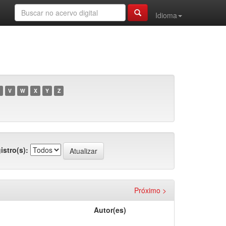
Idioma
V
W
X
Y
Z
istro(s):
Próximo >
Autor(es)