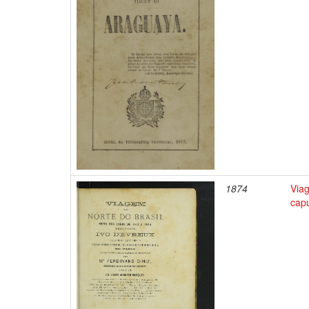
1874
Viag
capu