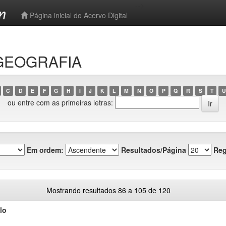
-->
Página inicial do Acervo Digital
 GEOGRAFIA
C
D
E
F
G
H
I
J
K
L
M
N
O
P
Q
R
S
T
U
ou entre com as primeiras letras:
Em ordem:
Resultados/Página
Reg
Mostrando resultados 86 a 105 de 120
lo