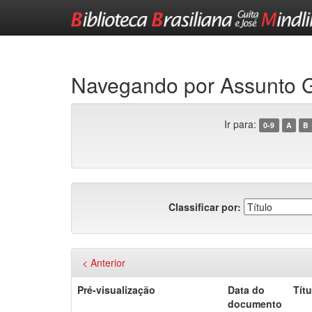
Skip
navigation
Navegando por Assunto
Ir para:
0-9
A
B
Classificar por:
< Anterior
Pré-visualização
Data do
Títu
documento