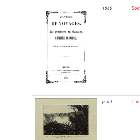
1846
Souv
[s.d.]
Thro