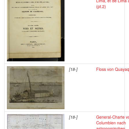
Lima, et de Lima 
(pt.2)
[18-]
Floss von Quayaq
[18-]
General-Charte v
Columbien nach
astronomischen