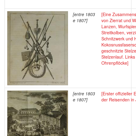
[entre 1803
[Eine Zusammens
e 1807]
von Zierrat und W
Lanzen, Wurfspie
Streitkolben, verzi
Schnitzwerk und 
Kokosnussfasersc
geschnitzte Stelz
Stelzenlauf. Links
Ohrenpflöcke]
[entre 1803
[Erster offizielle
e 1807]
der Reisenden in