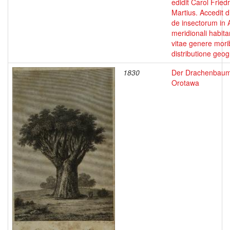
edidit Carol Friedr
Martius. Accedit d
de insectorum in
meridionali habit
vitae genere mori
distributione geo
1830
Der Drachenbaum
Orotawa