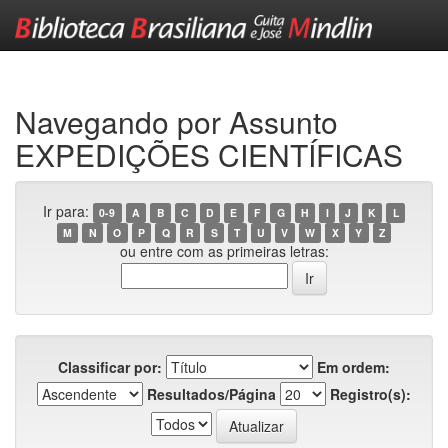
Skip
navigation
Navegando por Assunto
EXPEDIÇÕES CIENTÍFICAS
Ir para:
0-9
A
B
C
D
E
F
G
H
I
J
K
L
M
N
O
P
Q
R
S
T
U
V
W
X
Y
Z
ou entre com as primeiras letras:
Classificar por:
Em ordem:
Resultados/Página
Registro(s):