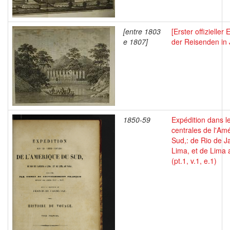
[entre 1803
[Erster offizielle
e 1807]
der Reisenden in
1850-59
Expédition dans le
centrales de l'Am
Sud,: de Rio de J
Lima, et de Lima 
(pt.1, v.1, e.1)