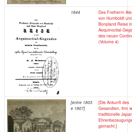
1844
Des Freiherrn Al
von Humboldt un
Bonpland Reise in
Aequinoctial-Geg
des neuen Contin
(Volume 4)
[entre 1803
[Die Ankunft des
e 1807]
Gesandten, ihm 
traditionelle Japa
Ehrenbezeugung
gemacht.]