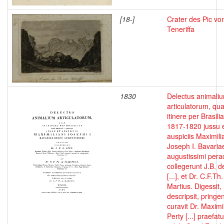
[18-]
Crater des Pic vo
Teneriffa
1830
Delectus animali
articulatorum, qua
itinere per Brasil
1817-1820 jussu 
auspiciis Maximili
Joseph I. Bavaria
augustissimi pera
collegerunt J.B. d
[...], et Dr. C.F.Th
Martius. Digessit,
descripsit, pringe
curavit Dr. Maximi
Perty [...] praefat