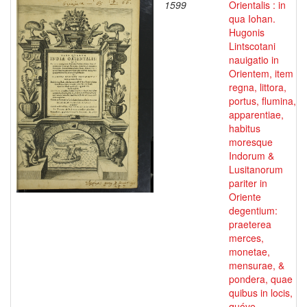
1599
Orientalis : in
qua Iohan.
Hugonis
Lintscotani
nauigatio in
Orientem, item
regna, littora,
portus, flumina,
apparentiae,
habitus
moresque
Indorum &
Lusitanorum
pariter in
Oriente
degentium:
praeterea
merces,
monetae,
mensurae, &
pondera, quae
quibus in locis,
quóve