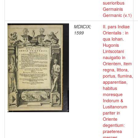
suerioribus
Germainis
Germanic (v.1)
MDXCIX;
II. pars Indiae
1599
Orientalis : in
qua Iohan.
Hugonis
Lintscotani
nauigatio in
Orientem, item
regna, littora,
portus, flumina,
apparentiae,
habitus
moresque
Indorum &
Lusitanorum
pariter in
Oriente
degentium:
praeterea
merces,