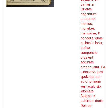
pariter in
Oriente
degentium:
praeterea
merces,
monetae,
mensurae, &
pondera, quae
quibus in locis,
quóve
compendio
prostent
accurate
proponuntur. Ea
Lintscotvs ipse
spektator atq;
autor primum
vernaculo sibi
idiomate
Belgice in
publicum dedit:
Deinde