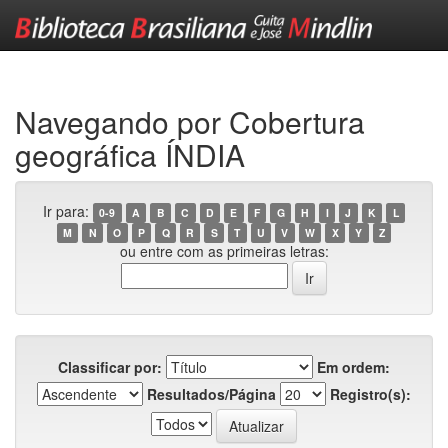
Skip
navigation
Navegando por Cobertura
geográfica ÍNDIA
Ir para:
0-9
A
B
C
D
E
F
G
H
I
J
K
L
M
N
O
P
Q
R
S
T
U
V
W
X
Y
Z
ou entre com as primeiras letras:
Classificar por:
Em ordem:
Resultados/Página
Registro(s):