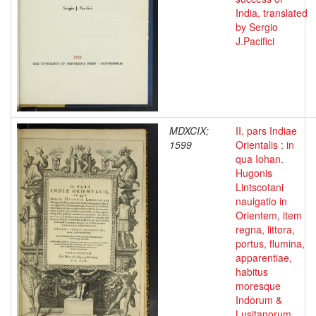
India, translated
by Sergio
J.Pacifici
MDXCIX;
II. pars Indiae
1599
Orientalis : in
qua Iohan.
Hugonis
Lintscotani
nauigatio in
Orientem, item
regna, littora,
portus, flumina,
apparentiae,
habitus
moresque
Indorum &
Lusitanorum