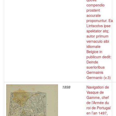
compendio
prostent
accurate
proponuntur. Ea
Lintscotvs ipse
spektator atq;
autor primum
vernaculo sibi
idiomate
Belgice in
publicum dedit:
Deinde
suerioribus
Germainis
Germanic (v.3)
1898
Navigation de
Vasque de
Gamme, chef
de l’Armée du
roi de Portugal
en l’an 1497,