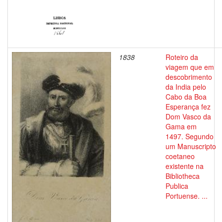
1838
Roteiro da
viagem que em
descobrimento
da India pelo
Cabo da Boa
Esperança fez
Dom Vasco da
Gama em
1497. Segundo
um Manuscripto
coetaneo
existente na
Bibliotheca
Publica
Portuense. ...