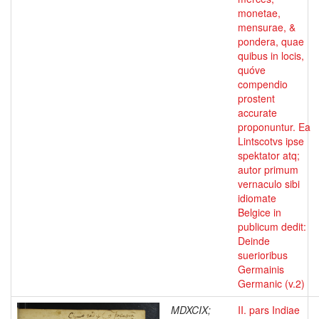
monetae,
mensurae, &
pondera, quae
quibus in locis,
quóve
compendio
prostent
accurate
proponuntur. Ea
Lintscotvs ipse
spektator atq;
autor primum
vernaculo sibi
idiomate
Belgice in
publicum dedit:
Deinde
suerioribus
Germainis
Germanic (v.2)
MDXCIX;
II. pars Indiae