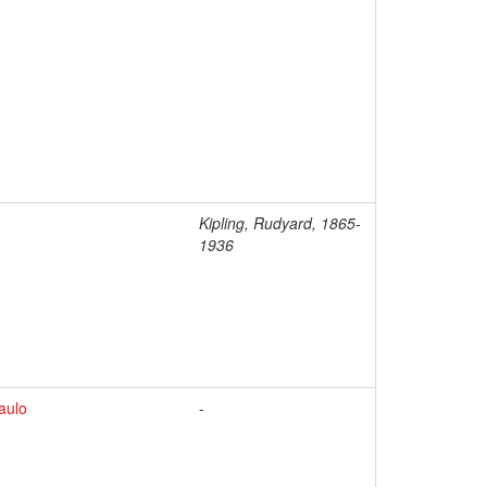
Kipling, Rudyard, 1865-
1936
aulo
-