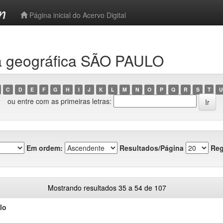
-->
Página inicial do Acervo Digital
a geográfica SÃO PAULO
C
D
E
F
G
H
I
J
K
L
M
N
O
P
Q
R
S
T
U
ou entre com as primeiras letras:
Em ordem:
Resultados/Página
Reg
Mostrando resultados 35 a 54 de 107
lo