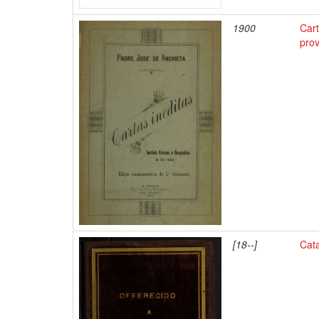
1900
Cart
prov
[18--]
Cat