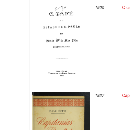
1900
O ca
1927
Capi