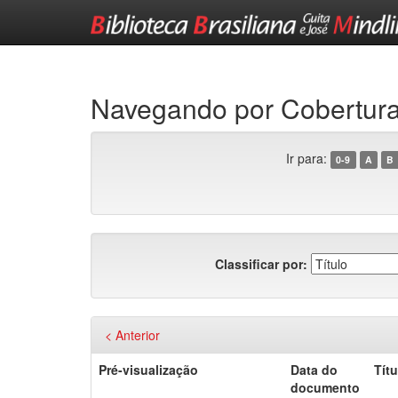
Skip
navigation
Navegando por Cobertur
Ir para:
0-9
A
B
Classificar por:
< Anterior
Pré-visualização
Data do
Títu
documento