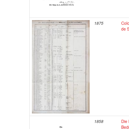
1875
Colo
de 
1858
Die 
Bedr