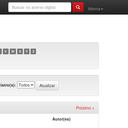
Idioma
V
W
X
Y
Z
istro(s):
Próximo >
Autor(es)