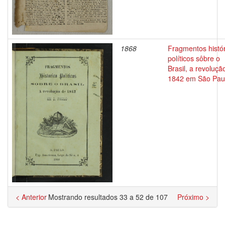
1868
Fragmentos histór
políticos sôbre o
Brasil, a revoluçã
1842 em São Pau
< Anterior
Mostrando resultados 33 a 52 de 107
Próximo >