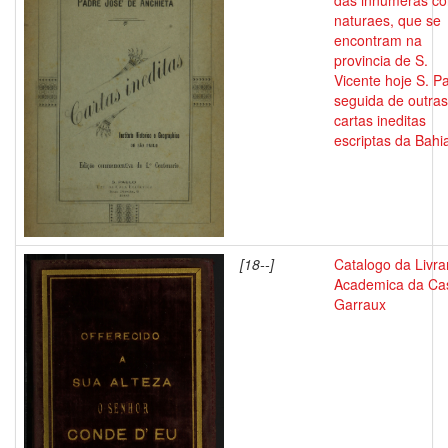
das innumeras co
naturaes, que se
encontram na
provincia de S.
Vicente hoje S. P
seguida de outras
cartas ineditas
escriptas da Bahi
[18--]
Catalogo da Livra
Academica da Ca
Garraux