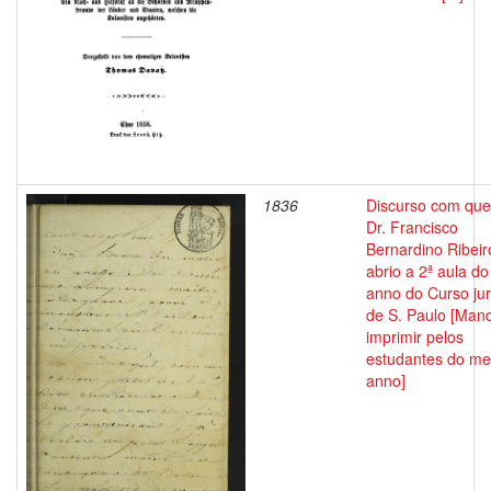
1836
Discurso com que
Dr. Francisco
Bernardino Ribeir
abrio a 2ª aula do
anno do Curso jur
de S. Paulo [Man
imprimir pelos
estudantes do m
anno]