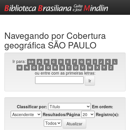
Skip
navigation
Navegando por Cobertura
geográfica SÃO PAULO
Ir para:
0-9
A
B
C
D
E
F
G
H
I
J
K
L
M
N
O
P
Q
R
S
T
U
V
W
X
Y
Z
ou entre com as primeiras letras:
Classificar por:
Em ordem:
Resultados/Página
Registro(s):