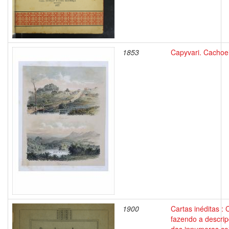
1853
Capyvari. Cachoe
1900
Cartas inéditas : 
fazendo a descri