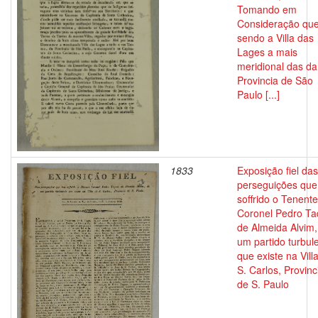
Tomando em
Consideração qu
sendo a Villa das
Lages a mais
meridional das da
Provincia de São
Paulo [...]
1833
Exposição fiel das
perseguições que
soffrido o Tenente
Coronel Pedro T
de Almeida Alvim,
um partido turbul
que existe na Vill
S. Carlos, Provinc
de S. Paulo