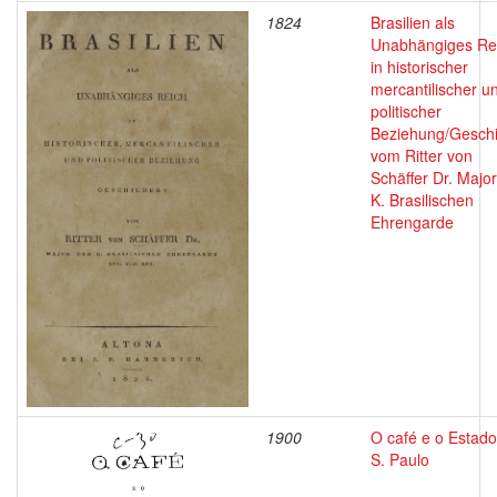
1824
Brasilien als
Unabhängiges Re
in historischer
mercantilischer u
politischer
Beziehung/Geschi
vom Ritter von
Schäffer Dr. Major
K. Brasilischen
Ehrengarde
1900
O café e o Estado
S. Paulo