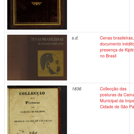
s.d.
Cenas brasileiras
documento inédito
presença de Kipli
no Brasil
1836
Collecção das
posturas da Cam
Municipal da Impe
Cidade de São Pa