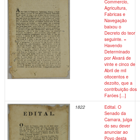
Commercio,
Agricultura,
Fabricas e
Navegação
baixou o
Decreto do teor
seguinte. =
Havendo
Determinado
por Alvará de
vinte e cinco de
Abril de mil
oitocentos e
dezoito, que a
contribuição dos
Faróes [...]
1822
Edital. O
Senado da
Camara, julga
do seu dever
anunciar ao
Povo desta