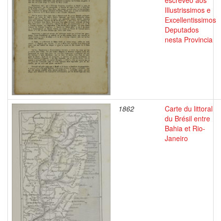
escreveo aos
Illustrissimos e
Excellentissimos
Deputados
nesta Provincia
1862
Carte du littoral
du Brésil entre
Bahia et Rio-
Janeiro