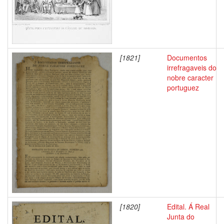
[1821]
Documentos
irrefragaveis do
nobre caracter
portuguez
[1820]
Edital. Á Real
Junta do