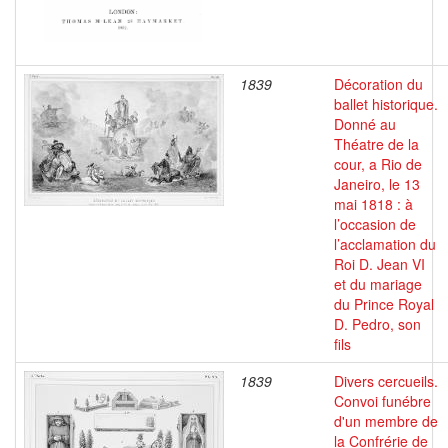
1839
Décoration du
ballet historique.
Donné au
Théatre de la
cour, a Rio de
Janeiro, le 13
mai 1818 : à
l’occasion de
l’acclamation du
Roi D. Jean VI
et du mariage
du Prince Royal
D. Pedro, son
fils
1839
Divers cercueils.
Convoi funébre
d'un membre de
la Confrérie de