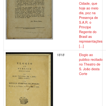
Cidade, que
hoje ao meio
dia, poz na
Presença de
S.A.R. o
Principe
Regente do
Brasil as
representações
[...]
1818
Elogio ao
publico recitado
no Theatro de
S. João desta
Corte