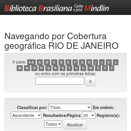
Skip
navigation
Navegando por Cobertura
geográfica RIO DE JANEIRO
Ir para:
0-9
A
B
C
D
E
F
G
H
I
J
K
L
M
N
O
P
Q
R
S
T
U
V
W
X
Y
Z
ou entre com as primeiras letras:
Classificar por:
Em ordem:
Resultados/Página
Registro(s):