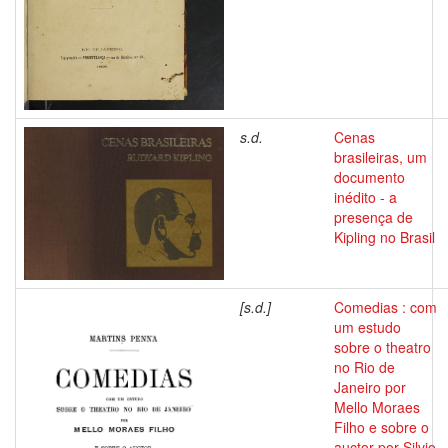
s.d.
Cenas
brasileiras, um
documento
inédito - a
presença de
Kipling no Brasil
[s.d.]
Comedias : com
um estudo
sobre o theatro
no Rio de
Janeiro por
Mello Moraes
Filho e sobre o
auctor por Silvio