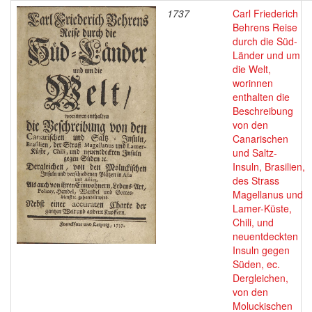
1737
Carl Friederich
Behrens Reise
durch die Süd-
Länder und um
die Welt,
worinnen
enthalten die
Beschreibung
von den
Canarischen
und Saltz-
Insuln, Brasilien,
des Strass
Magellanus und
Lamer-Küste,
Chili, und
neuentdeckten
Insuln gegen
Süden, ec.
Dergleichen,
von den
Moluckischen