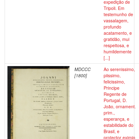
expedição de
Tripoli. Em
testemunho de
vassalagem,
profundo
acatamento, e
gratidão, mui
respeitosa, e
humildemente
[...]
MDCCC
Ao serenissimo,
[1800]
piissimo,
felicissimo,
Principe
Regente de
Portugal, D.
João, ornament.
prim.,
esperança, e
estabilidade do
Brasil, e
protector eximio