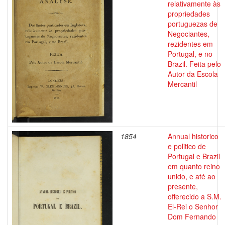
relativamente às
propriedades
portuguezas de
Negociantes,
rezidentes em
Portugal, e no
Brazil. Feita pelo
Autor da Escola
Mercantil
1854
Annual historico
e politico de
Portugal e Brazil
em quanto reino
unido, e até ao
presente,
offerecido a S.M.
El-Rei o Senhor
Dom Fernando