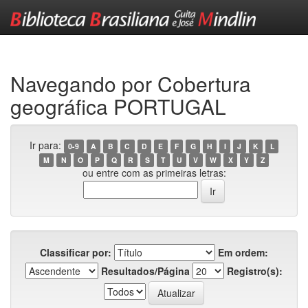
Skip
navigation
Navegando por Cobertura
geográfica PORTUGAL
Ir para:
0-9
A
B
C
D
E
F
G
H
I
J
K
L
M
N
O
P
Q
R
S
T
U
V
W
X
Y
Z
ou entre com as primeiras letras:
Classificar por:
Em ordem:
Resultados/Página
Registro(s):