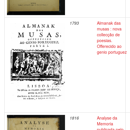
1793
Almanak das
musas : nova
collecção de
poesias.
Offerecido ao
genio portuguez
1816
Analyse da
Memoria
publicada pelo