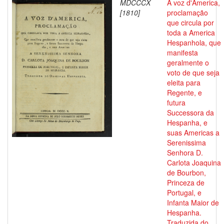
MDCCCX
A voz d'America,
[1810]
proclamação
que circula por
toda a America
Hespanhola, que
manifesta
geralmente o
voto de que seja
eleita para
Regente, e
futura
Successora da
Hespanha, e
suas Americas a
Serenissima
Senhora D.
Carlota Joaquina
de Bourbon,
Princeza de
Portugal, e
Infanta Maior de
Hespanha.
Traduzida do