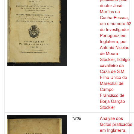
doutor José
Martins da
Cunha Pessoa,
em o numero 52
do Investigador
Portuguez em
Inglaterra, por
Antonio Nicolao
de Moura
Stockler, fidalgo
cavalleiro da
Caza de S.M.
Filho Unico do
Marechal de
Campo
Francisco de
Borja Garção
Stockler
1808
Analyse dos
factos praticados
em Inglaterra,