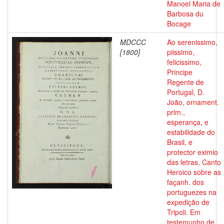
Manoel Maria de
Barbosa du
Bocage
MDCCC
Ao serenissimo,
[1800]
piissimo,
felicissimo,
Principe
Regente de
Portugal, D.
João, ornament.
prim.,
esperança, e
estabilidade do
Brasil, e
protector eximio
das letras, Canto
Heroico sobre as
façanh. dos
portuguezes na
expedição de
Tripoli. Em
testemunho de