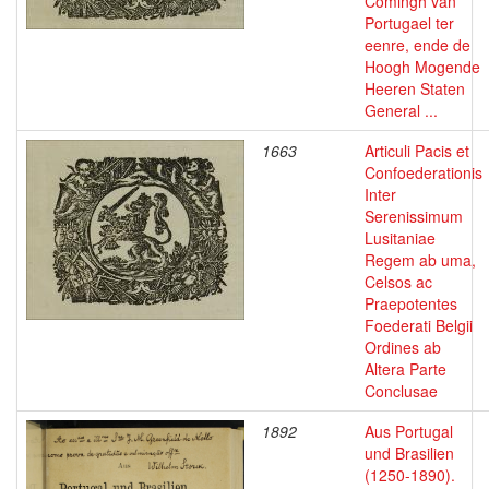
Comingh van
Portugael ter
eenre, ende de
Hoogh Mogende
Heeren Staten
General ...
1663
Articuli Pacis et
Confoederationis
Inter
Serenissimum
Lusitaniae
Regem ab uma,
Celsos ac
Praepotentes
Foederati Belgii
Ordines ab
Altera Parte
Conclusae
1892
Aus Portugal
und Brasilien
(1250-1890).