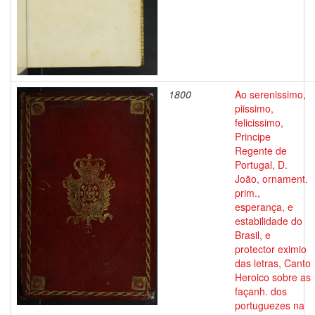
1800
Ao serenissimo,
piissimo,
felicissimo,
Principe
Regente de
Portugal, D.
João, ornament.
prim.,
esperança, e
estabilidade do
Brasil, e
protector eximio
das letras, Canto
Heroico sobre as
façanh. dos
portuguezes na