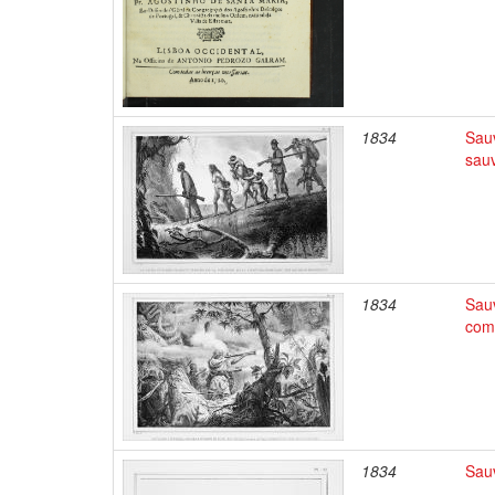
1834
Sauv
sau
1834
Sauv
com
1834
Sauv