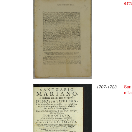
estr
1707-1723
Sant
mila