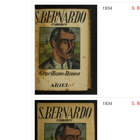
1934
S. B
1934
S. B