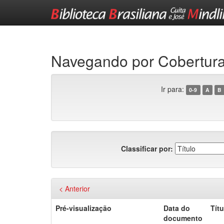
Skip
navigation
Navegando por Cobertura
Ir para:
0-9
A
B
Classificar por:
< Anterior
Pré-visualização
Data do
Títu
documento