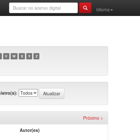
Idioma
V
W
X
Y
Z
istro(s):
Próximo >
Autor(es)