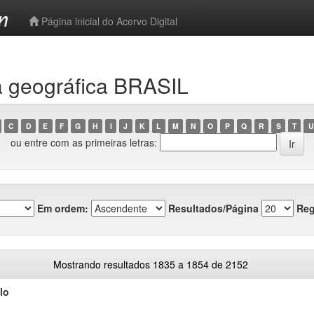
-->
Página inicial do Acervo Digital
 geográfica BRASIL
C
D
E
F
G
H
I
J
K
L
M
N
O
P
Q
R
S
T
U
ou entre com as primeiras letras:
Em ordem:
Resultados/Página
Reg
Mostrando resultados 1835 a 1854 de 2152
lo