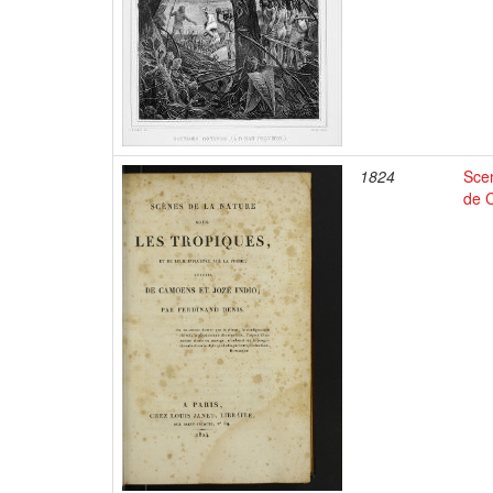
1824
Scen
de C