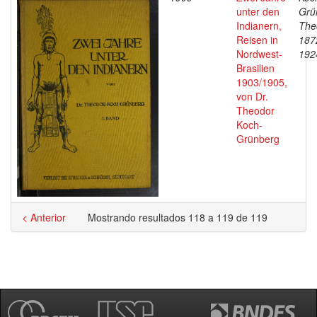
unter den
Grü
Indianern,
The
Reisen in
187
Nordwest-
192
Brasilien
1903/1905,
von Dr.
Theodor
Koch-
Grünberg
< Anterior
Mostrando resultados 118 a 119 de 119