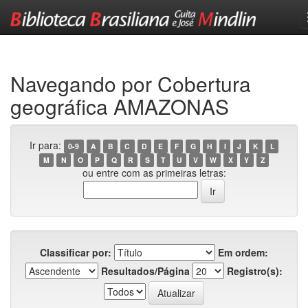
Skip
navigation
Navegando por Cobertura
geográfica AMAZONAS
Ir para:
0-9
A
B
C
D
E
F
G
H
I
J
K
L
M
N
O
P
Q
R
S
T
U
V
W
X
Y
Z
ou entre com as primeiras letras:
Classificar por:
Em ordem:
Resultados/Página
Registro(s):