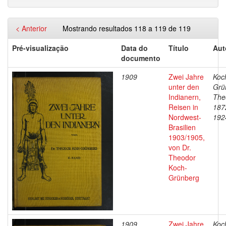
< Anterior
Mostrando resultados 118 a 119 de 119
Pré-visualização
Data do
Título
Aut
documento
1909
Zwei Jahre
Koc
unter den
Grü
Indianern,
The
Reisen in
187
Nordwest-
192
Brasilien
1903/1905,
von Dr.
Theodor
Koch-
Grünberg
1909
Zwei Jahre
Koc