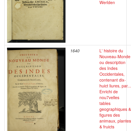
Werlden
1640
L' histoire du
Nouveau-Monde
ou description
des Indes
Occidentales,
contenant dix-
huict liures, par...
Enrichi de
nou7velles
tables
geographiques &
figures des
animaux, plantes
& fruicts