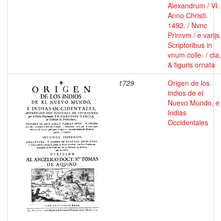
Alexandrum / VI.
Anno Christi.
1492. / Nvnc
Primvm / e varijs
Scriptoribus in
vnum colle- / cta,
& figuris ornata
1729
Origen de los
indios de el
Nuevo Mundo, e
Indias
Occidentales