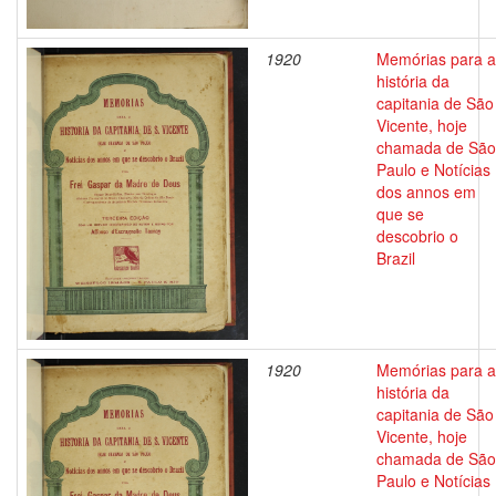
1920
Memórias para a
história da
capitania de São
Vicente, hoje
chamada de São
Paulo e Notícias
dos annos em
que se
descobrio o
Brazil
1920
Memórias para a
história da
capitania de São
Vicente, hoje
chamada de São
Paulo e Notícias