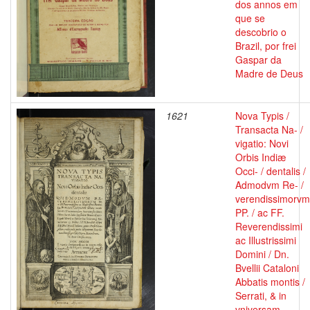
dos annos em
que se
descobrio o
Brazil, por frei
Gaspar da
Madre de Deus
1621
Nova Typis /
Transacta Na- /
vigatio: Novi
Orbis Indiæ
Occi- / dentalis /
Admodvm Re- /
verendissimorvm
PP. / ac FF.
Reverendissimi
ac Illustrissimi
Domini / Dn.
Bvellii Cataloni
Abbatis montis /
Serrati, & in
vniversam