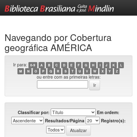
Skip
navigation
Navegando por Cobertura
geográfica AMÉRICA
Ir para:
0-9
A
B
C
D
E
F
G
H
I
J
K
L
M
N
O
P
Q
R
S
T
U
V
W
X
Y
Z
ou entre com as primeiras letras:
Classificar por:
Em ordem:
Resultados/Página
Registro(s):