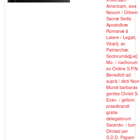
Americam, sive
Novum / Orbem
Sacræ Sedis
Apostolicæ
Romanæ â
Latere / Legati,
Vicarij, ac
Patriarchæ:
Sociorumâq[ue]
Mo- / nachorum
ex Ordine S.P.N.
Benedicti ad
suprà / dicti Novi
Mundi barbaras
gentes Christi S.
Evan- / gelium
praedicandi
gratia
delegatorum
Sacerdo- / tum
Dimissi per
S.D.D. Papam