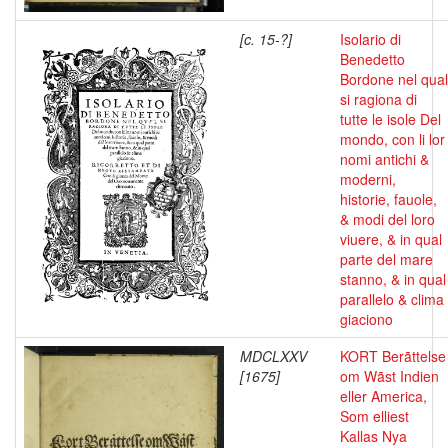
[c. 15-?]
Isolario di
Benedetto
Bordone nel qual
si ragiona di
tutte le isole Del
mondo, con li lor
nomi antichi &
moderni,
historie, fauole,
& modi del loro
viuere, & in qual
parte del mare
stanno, & in qual
parallelo & clima
giaciono
MDCLXXV
KORT Berãttelse
[1675]
om Wãst Indien
eller America,
Som elliest
Kallas Nya