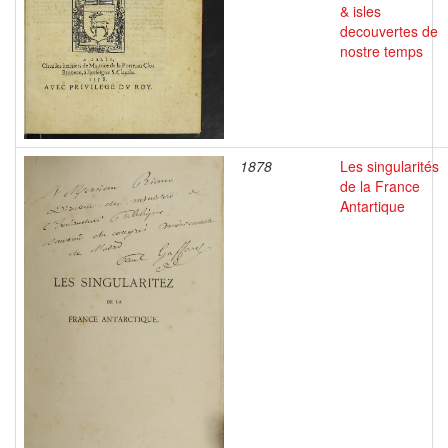
& isles
decouvertes de
nostre temps
1878
Les singularités
de la France
Antartique