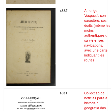
1865
Amerigo
Vespucci: son
caractère, ses
écrits (même les
moins
authentiques),
sa vie et ses
navigations,
avec une carte
indiquant les
routes
1841
Collecção de
noticias para a
historia e
geografia das