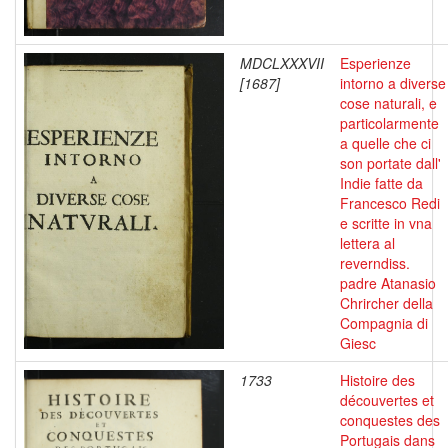
MDCLXXXVII
Esperienze
[1687]
intorno a diverse
cose naturali, e
particolarmente
a quelle che ci
son portate dall'
Indie fatte da
Francesco Redi
e scritte in vna
lettera al
reverndiss.
padre Atanasio
Chrircher della
Compagnia di
Giesc
1733
Histoire des
découvertes et
conquestes des
Portugais dans