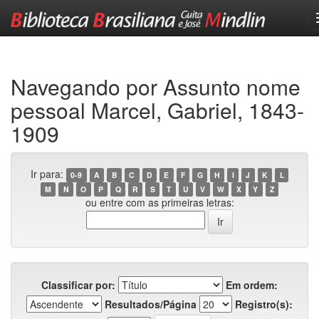
Skip
navigation
Navegando por Assunto nome
pessoal Marcel, Gabriel, 1843-
1909
Ir para:
0-9
A
B
C
D
E
F
G
H
I
J
K
L
M
N
O
P
Q
R
S
T
U
V
W
X
Y
Z
ou entre com as primeiras letras:
Classificar por:
Em ordem:
Resultados/Página
Registro(s):