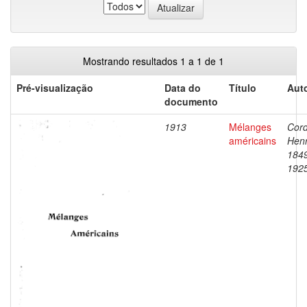
Mostrando resultados 1 a 1 de 1
Pré-visualização
Data do
Título
Auto
documento
1913
Mélanges
Cord
américains
Henr
184
192