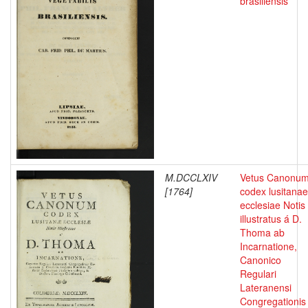
brasiliensis
M.DCCLXIV
Vetus Canonu
[1764]
codex lusitanae
ecclesiae Notis
illustratus á D.
Thoma ab
Incarnatione,
Canonico
Regulari
Lateranensi
Congregationis