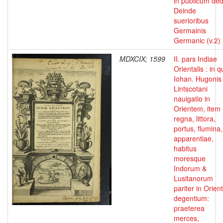
in publicum dedi
Deinde
suerioribus
Germainis
Germanic (v.2)
MDXCIX; 1599
II. pars Indiae
Orientalis : in 
Iohan. Hugonis
Lintscotani
nauigatio in
Orientem, item
regna, littora,
portus, flumina,
apparentiae,
habitus
moresque
Indorum &
Lusitanorum
pariter in Orien
degentium:
praeterea
merces,