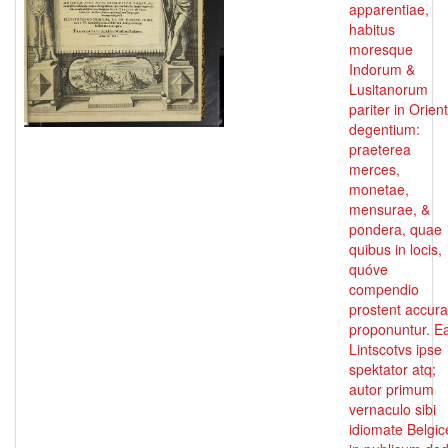
apparentiae,
habitus
moresque
Indorum &
Lusitanorum
pariter in Orien
degentium:
praeterea
merces,
monetae,
mensurae, &
pondera, quae
quibus in locis,
quóve
compendio
prostent accura
proponuntur. E
Lintscotvs ipse
spektator atq;
autor primum
vernaculo sibi
idiomate Belgic