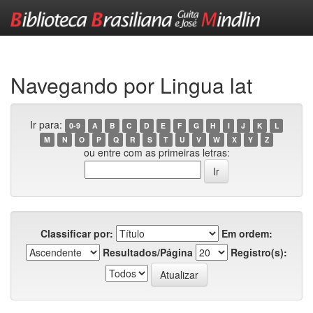
Skip
navigation
Navegando por Lingua lat
Ir para:
0-9
A
B
C
D
E
F
G
H
I
J
K
L
M
N
O
P
Q
R
S
T
U
V
W
X
Y
Z
ou entre com as primeiras letras:
Classificar por:
Em ordem:
Resultados/Página
Registro(s):