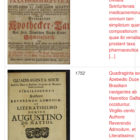
Svinfurtensis
medicamentor
omnium tam
simplicium qua
compositorum:
quae ibi venalia
prostant taxa
pharmaceutica
[...]
1752
Quadraginta soc
Azebedio Duce 
Brasiliam
navigantes ab
Haeretico Galli
occiduntur.
Virgilio-cento
Authore
Reverendo
Admodum, et
Literatissimo