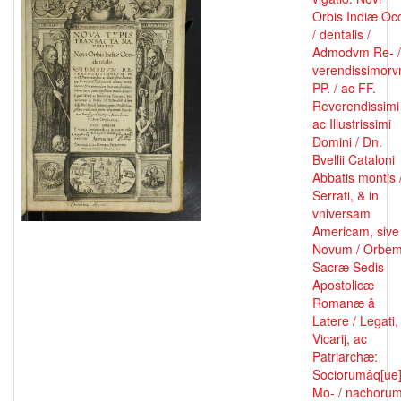
Orbis Indiæ Occ
/ dentalis /
Admodvm Re- /
verendissimor
PP. / ac FF.
Reverendissimi
ac Illustrissimi
Domini / Dn.
Bvellii Cataloni
Abbatis montis 
Serrati, & in
vniversam
Americam, sive
Novum / Orbe
Sacræ Sedis
Apostolicæ
Romanæ â
Latere / Legati,
Vicarij, ac
Patriarchæ:
Sociorumâq[ue
Mo- / nachoru