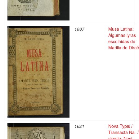
1887
Musa Latina:
Algumas lyras
escolhidas de
Marilia de Dirc
1621
Nova Typis /
Transacta Na- /
vigatio: Novi