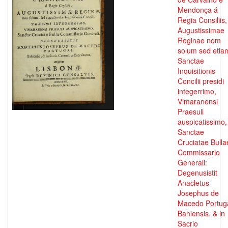
Mendonça á
Regia Consiliis,
Augustissimae
Reginae nom
solum sed etia
Sanctae
Inquisitionis
Concilii presidi
integerrimo,
Vimaranensi
Praesuli
auspicatissimo,
Sanctae
Cruciatae Bulla
Commissario
Generali:
Degenusistit
Anacletus
Josephus de
Macedo Portug
Bahiensis, & in
Sacrio