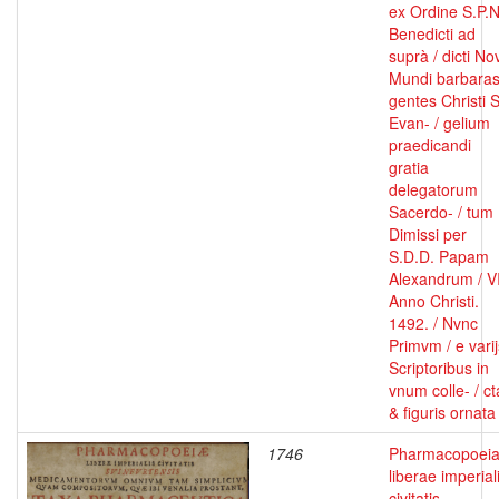
ex Ordine S.P.N
Benedicti ad
suprà / dicti No
Mundi barbara
gentes Christi S
Evan- / gelium
praedicandi
gratia
delegatorum
Sacerdo- / tum
Dimissi per
S.D.D. Papam
Alexandrum / VI
Anno Christi.
1492. / Nvnc
Primvm / e varij
Scriptoribus in
vnum colle- / ct
& figuris ornata
1746
Pharmacopoei
liberae imperial
civitatis