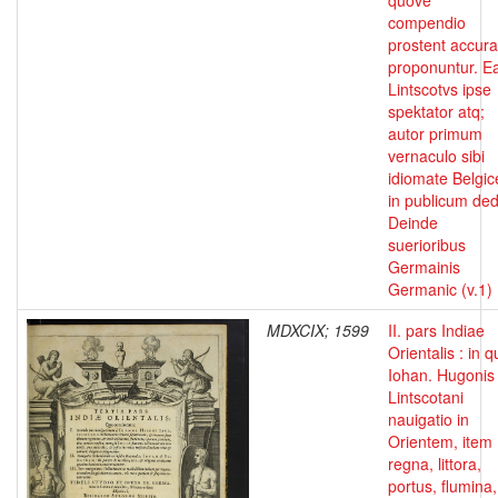
quóve
compendio
prostent accura
proponuntur. E
Lintscotvs ipse
spektator atq;
autor primum
vernaculo sibi
idiomate Belgic
in publicum dedi
Deinde
suerioribus
Germainis
Germanic (v.1)
MDXCIX; 1599
II. pars Indiae
Orientalis : in 
Iohan. Hugonis
Lintscotani
nauigatio in
Orientem, item
regna, littora,
portus, flumina,