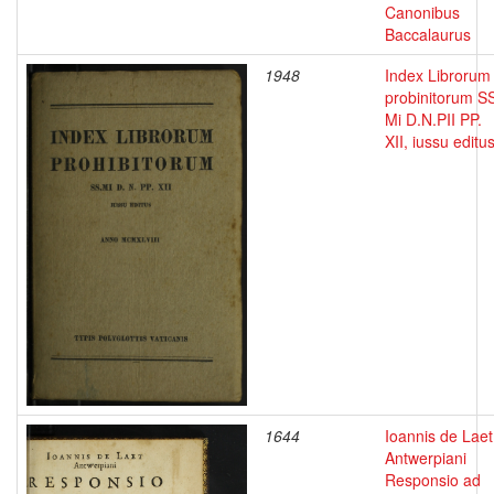
Canonibus
Baccalaurus
1948
Index Librorum
probinitorum S
Mi D.N.PII PP.
XII, iussu editu
1644
Ioannis de Laet
Antwerpiani
Responsio ad