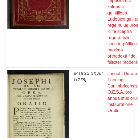
imposita est
kalendia
quintilibus.
Ludouico gallia
rege huius urbi
iclite sceptra
regete. Iulio
secudo põtifice
maxima
orthodoxã fide
feliciter moderã
M.DCCLXXVIII
Josephi Duram
[1778]
Theologi
Conimbricensis
O.E.S.A. pro
annua studior
instauratione
Oratio