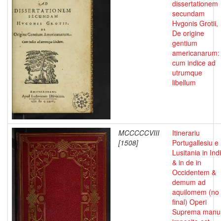
dissertationem
secundam
Hvgonis Grotii,
De origine
gentium
americanarum:
cum indice ad
utrumque
libellum
MCCCCCVIII
Itinerariu
[1508]
Portugallesiu e
Lusitania in Ind
& in de in
Occidentem &
demum ad
aquilomem (no
final) Operi
Suprema manu