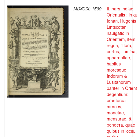
MDXCIX; 1599
II. pars Indiae
Orientalis : in 
Iohan. Hugonis
Lintscotani
nauigatio in
Orientem, item
regna, littora,
portus, flumina,
apparentiae,
habitus
moresque
Indorum &
Lusitanorum
pariter in Orien
degentium:
praeterea
merces,
monetae,
mensurae, &
pondera, quae
quibus in locis,