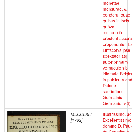
monetae,
mensurae, &
pondera, quae
quibus in locis,
quóve
compendio
prostent accura
proponuntur. E
Lintscotvs ipse
spektator atq;
autor primum
vernaculo sibi
idiomate Belgic
in publicum dedi
Deinde
suerioribus
Germainis
Germanic (v.3)
MDCCLXII;
Illustrissimo, ac
[1762]
Excellentissimo
domino D. Paul
de Carvalho e