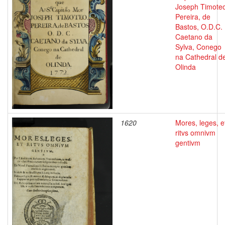
Joseph Timoteo
Pereira, de
Bastos, O.D.C.
Caetano da
Sylva, Conego
na Cathedral d
Olinda
1620
Mores, leges, e
ritvs omnivm
gentivm