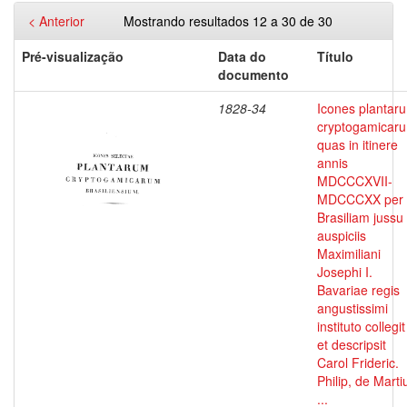
< Anterior
Mostrando resultados 12 a 30 de 30
Pré-visualização
Data do
Título
documento
1828-34
Icones plantar
cryptogamicar
quas in itinere
annis
MDCCCXVII-
MDCCCXX per
Brasiliam jussu 
auspiciis
Maximiliani
Josephi I.
Bavariae regis
angustissimi
instituto collegit
et descripsit
Carol Frideric.
Philip, de Marti
...