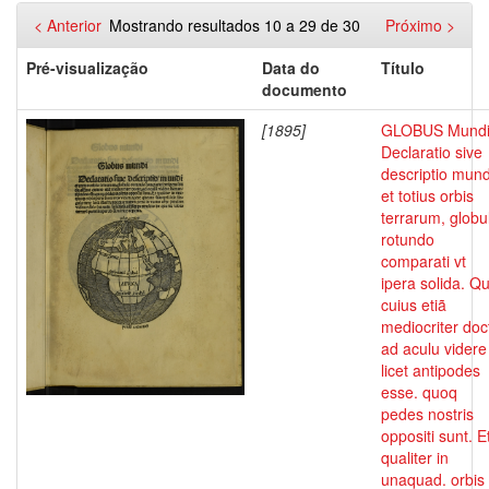
< Anterior
Mostrando resultados 10 a 29 de 30
Próximo >
Pré-visualização
Data do
Título
documento
[1895]
GLOBUS Mund
Declaratio sive
descriptio mund
et totius orbis
terrarum, globu
rotundo
comparati vt
ipera solida. Q
cuius etiã
mediocriter doc
ad aculu videre
licet antipodes
esse. quoq
pedes nostris
oppositi sunt. E
qualiter in
unaquad. orbis