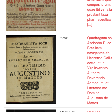
compositorum:
quae ibi venalia
prostant taxa
pharmaceutica
[...]
1752
Quadraginta soc
Azebedio Duce 
Brasiliam
navigantes ab
Haeretico Galli
occiduntur.
Virgilio-cento
Authore
Reverendo
Admodum, et
Literatissimo
Domino
Augustino de
Mattos