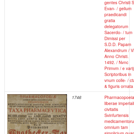
gentes Christi S
Evan- / gelium
praedicandi
gratia
delegatorum
Sacerdo- / tum
Dimissi per
S.D.D. Papam
Alexandrum / VI
Anno Christi.
1492. / Nvnc
Primvm / e varij
Scriptoribus in
vnum colle- / ct
& figuris ornata
1746
Pharmacopoei
liberae imperial
civitatis
Svinfurtensis
medicamentor
omnium tam
simplicium qua