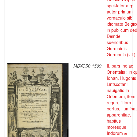
spektator atq;
autor primum
vernaculo sibi
idiomate Belgic
in publicum dedi
Deinde
suerioribus
Germainis
Germanic (v.1)
MDXCIX; 1599
II. pars Indiae
Orientalis : in 
Iohan. Hugonis
Lintscotani
nauigatio in
Orientem, item
regna, littora,
portus, flumina,
apparentiae,
habitus
moresque
Indorum &