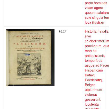
parte homines
vitam agere
queunt salutare
sole singula ter
loca illustran
1657
Historia navalis
sive
celeberrimoru
praeliorum, qu
mari ab
antiquissimis
temporibus
usque ad Pac
Hispanicam
Batavi,
Foederatiq,
Belgae,
utplurimum
victores
gesserunt,
luculenta