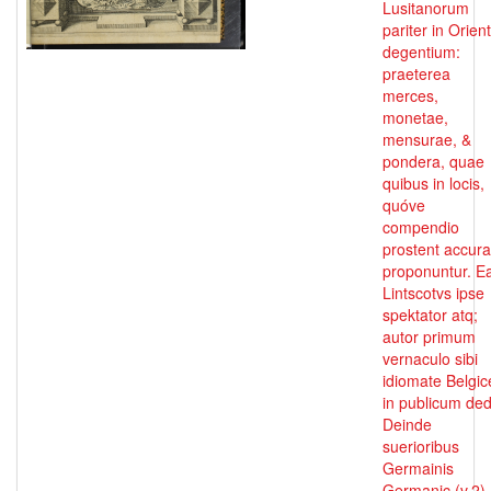
Lusitanorum
pariter in Orien
degentium:
praeterea
merces,
monetae,
mensurae, &
pondera, quae
quibus in locis,
quóve
compendio
prostent accura
proponuntur. E
Lintscotvs ipse
spektator atq;
autor primum
vernaculo sibi
idiomate Belgic
in publicum dedi
Deinde
suerioribus
Germainis
Germanic (v.2)