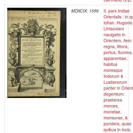
MDXCIX; 1599
II. pars Indiae
Orientalis : in 
Iohan. Hugonis
Lintscotani
nauigatio in
Orientem, item
regna, littora,
portus, flumina,
apparentiae,
habitus
moresque
Indorum &
Lusitanorum
pariter in Orien
degentium:
praeterea
merces,
monetae,
mensurae, &
pondera, quae
quibus in locis,