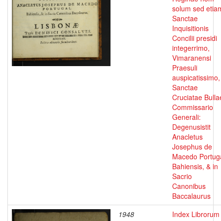
solum sed etia
Sanctae
Inquisitionis
Concilii presidi
integerrimo,
Vimaranensi
Praesuli
auspicatissimo,
Sanctae
Cruciatae Bulla
Commissario
Generali:
Degenusistit
Anacletus
Josephus de
Macedo Portug
Bahiensis, & in
Sacrio
Canonibus
Baccalaurus
1948
Index Librorum