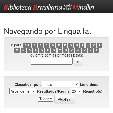
Skip
navigation
Navegando por Lingua lat
Ir para:
0-9
A
B
C
D
E
F
G
H
I
J
K
L
M
N
O
P
Q
R
S
T
U
V
W
X
Y
Z
ou entre com as primeiras letras:
Classificar por:
Em ordem:
Resultados/Página
Registro(s):