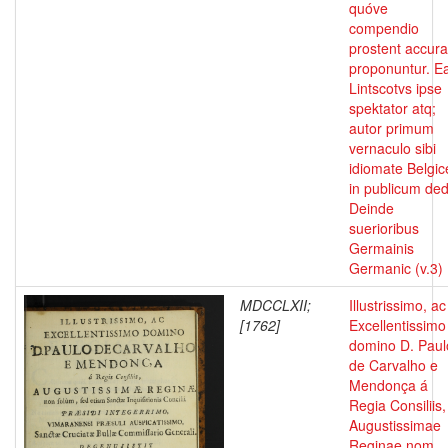
quóve
compendio
prostent accura
proponuntur. E
Lintscotvs ipse
spektator atq;
autor primum
vernaculo sibi
idiomate Belgic
in publicum dedi
Deinde
suerioribus
Germainis
Germanic (v.3)
MDCCLXII;
Illustrissimo, ac
[1762]
Excellentissimo
domino D. Paul
de Carvalho e
Mendonça á
Regia Consiliis,
Augustissimae
Reginae nom