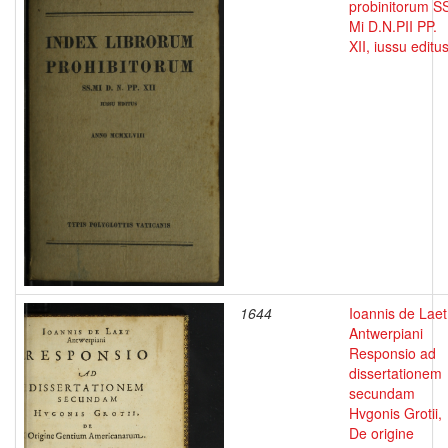
probinitorum S
Mi D.N.PII PP.
XII, iussu editu
1644
Ioannis de Laet
Antwerpiani
Responsio ad
dissertationem
secundam
Hvgonis Grotii,
De origine