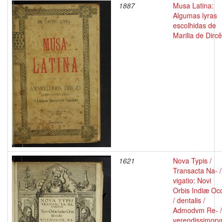
1887
Musa Latina:
Algumas lyras
escolhidas de
Marilia de Dirc
1621
Nova Typis /
Transacta Na- /
vigatio: Novi
Orbis Indiæ Occ
/ dentalis /
Admodvm Re- /
verendissimor