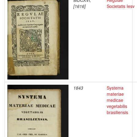
MDCXVI;
Regulae
[1616]
Societatis Iesv
1843
Systema
materiae
medicae
vegetabilis
brasiliensis