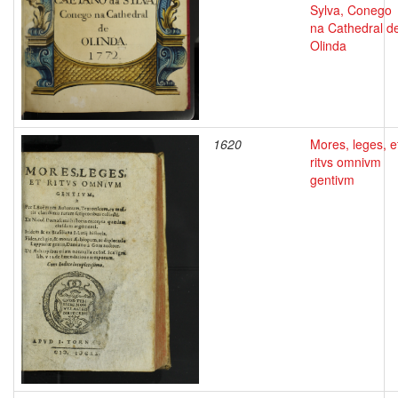
Sylva, Conego
na Cathedral d
Olinda
1620
Mores, leges, e
ritvs omnivm
gentivm