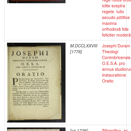
iclite sceptra
regete. Iulio
secudo põtifice
maxima
orthodoxã fide
feliciter moderã
M.DCCLXXVIII
Josephi Duram
[1778]
Theologi
Conimbricensis
O.E.S.A. pro
annua studior
instauratione
Oratio
[ca 1729];
[Magnifico, ac