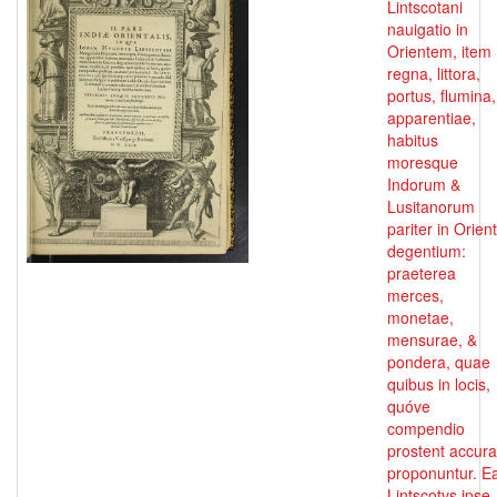
Lintscotani
nauigatio in
Orientem, item
regna, littora,
portus, flumina,
apparentiae,
habitus
moresque
Indorum &
Lusitanorum
pariter in Orien
degentium:
praeterea
merces,
monetae,
mensurae, &
pondera, quae
quibus in locis,
quóve
compendio
prostent accura
proponuntur. E
Lintscotvs ipse