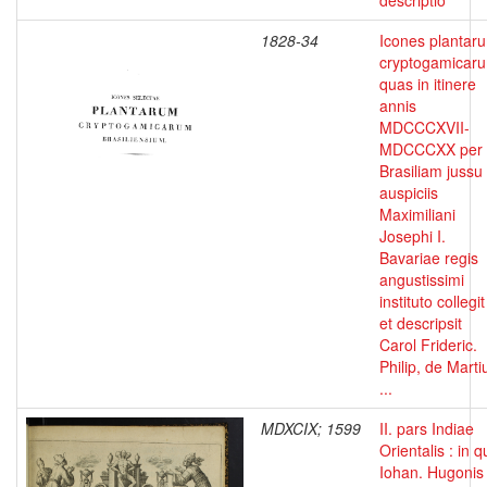
descriptio
1828-34
Icones plantar
cryptogamicar
quas in itinere
annis
MDCCCXVII-
MDCCCXX per
Brasiliam jussu 
auspiciis
Maximiliani
Josephi I.
Bavariae regis
angustissimi
instituto collegit
et descripsit
Carol Frideric.
Philip, de Marti
...
MDXCIX; 1599
II. pars Indiae
Orientalis : in 
Iohan. Hugonis