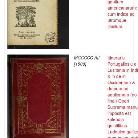
gentium
americanarum:
cum indice ad
utrumque
libellum
MCCCCCVIII
Itinerariu
[1508]
Portugallesiu e
Lusitania in Ind
& in de in
Occidentem &
demum ad
aquilomem (no
final) Operi
Suprema manu
imposita est
kalendia
quintilibus.
Ludouico gallia
rege huius urbi