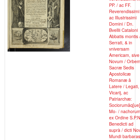
PP. / ac FF.
Reverendissimi
ac Illustrissimi
Domini / Dn.
Bvellii Cataloni
Abbatis montis 
Serrati, & in
vniversam
Americam, sive
Novum / Orbe
Sacræ Sedis
Apostolicæ
Romanæ â
Latere / Legati,
Vicarij, ac
Patriarchæ:
Sociorumâq[ue
Mo- / nachoru
ex Ordine S.P.N
Benedicti ad
suprà / dicti No
Mundi barbara