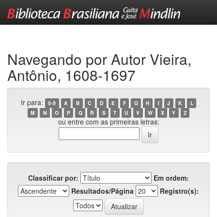
Skip
navigation
Navegando por Autor Vieira,
Antônio, 1608-1697
Ir para:
0-9
A
B
C
D
E
F
G
H
I
J
K
L
M
N
O
P
Q
R
S
T
U
V
W
X
Y
Z
ou entre com as primeiras letras:
Classificar por:
Em ordem:
Resultados/Página
Registro(s):