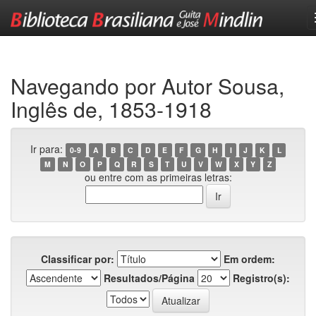
Skip
navigation
Navegando por Autor Sousa,
Inglês de, 1853-1918
Ir para:
0-9
A
B
C
D
E
F
G
H
I
J
K
L
M
N
O
P
Q
R
S
T
U
V
W
X
Y
Z
ou entre com as primeiras letras:
Classificar por:
Em ordem:
Resultados/Página
Registro(s):