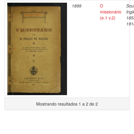
1899
O
Sou
missionário
Ingl
(e.1 v.2)
185
191
Mostrando resultados 1 a 2 de 2