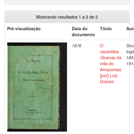
Mostrando resultados 1 a 2 de 2
Pré-visualização
Data do
Título
Aut
documento
1876
O
Sou
cacaolista
Ingl
(Scenas da
185
vida do
191
Amazonas)
[por] Luiz
Dolzani