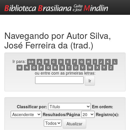
Skip
navigation
Navegando por Autor Silva,
José Ferreira da (trad.)
Ir para:
0-9
A
B
C
D
E
F
G
H
I
J
K
L
M
N
O
P
Q
R
S
T
U
V
W
X
Y
Z
ou entre com as primeiras letras:
Classificar por:
Em ordem:
Resultados/Página
Registro(s):