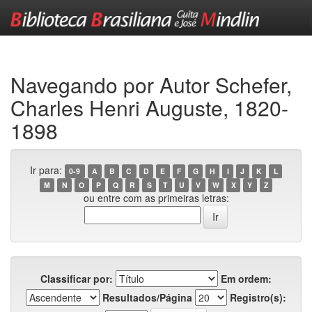
Skip
navigation
Navegando por Autor Schefer,
Charles Henri Auguste, 1820-
1898
Ir para:
0-9
A
B
C
D
E
F
G
H
I
J
K
L
M
N
O
P
Q
R
S
T
U
V
W
X
Y
Z
ou entre com as primeiras letras:
Classificar por:
Em ordem:
Resultados/Página
Registro(s):