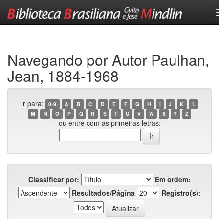
Skip
navigation
Navegando por Autor Paulhan,
Jean, 1884-1968
Ir para:
0-9
A
B
C
D
E
F
G
H
I
J
K
L
M
N
O
P
Q
R
S
T
U
V
W
X
Y
Z
ou entre com as primeiras letras:
Classificar por:
Em ordem:
Resultados/Página
Registro(s):