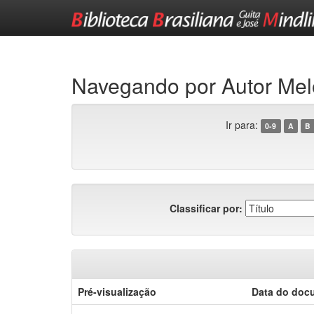
Skip
navigation
Navegando por Autor Melo
Ir para:
0-9
A
B
Classificar por:
Pré-visualização
Data do doc