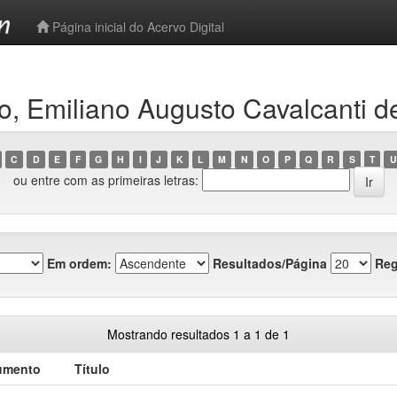
-->
Página inicial do Acervo Digital
, Emiliano Augusto Cavalcanti de
C
D
E
F
G
H
I
J
K
L
M
N
O
P
Q
R
S
T
U
ou entre com as primeiras letras:
Em ordem:
Resultados/Página
Reg
Mostrando resultados 1 a 1 de 1
umento
Título