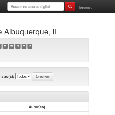
Idioma
 Albuquerque, il
V
W
X
Y
Z
istro(s):
Autor(es)