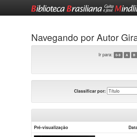
Skip
navigation
Navegando por Autor Gir
Ir para:
0-9
A
B
Classificar por:
Pré-visualização
Dat