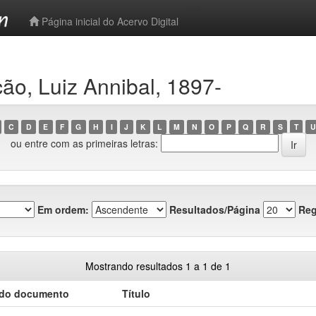
-->
Página inicial do Acervo Digital
ão, Luiz Annibal, 1897-
C
D
E
F
G
H
I
J
K
L
M
N
O
P
Q
R
S
T
U
ou entre com as primeiras letras:
Em ordem:
Resultados/Página
Reg
Mostrando resultados 1 a 1 de 1
 do documento
Título