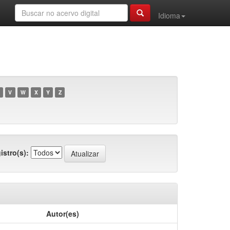
Idioma
V
W
X
Y
Z
istro(s):
Autor(es)