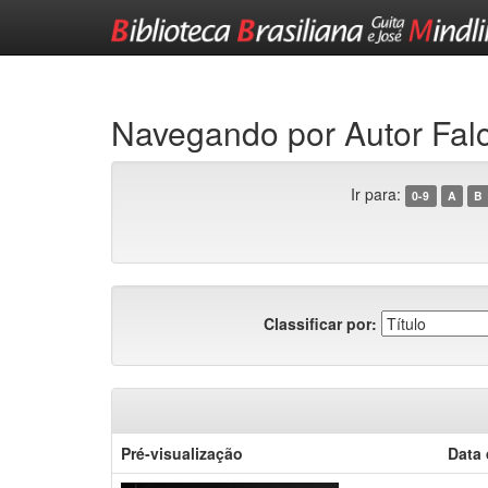
Skip
navigation
Navegando por Autor Falc
Ir para:
0-9
A
B
Classificar por:
Pré-visualização
Data