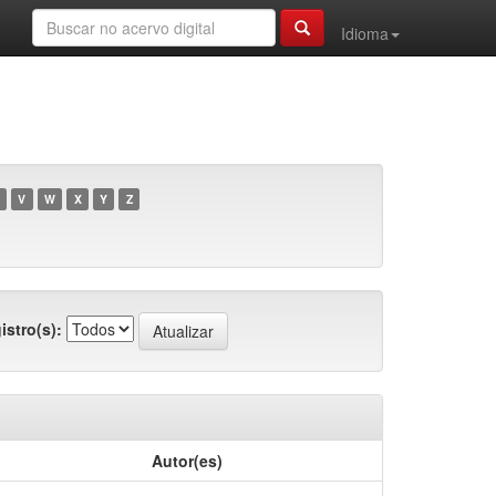
Idioma
V
W
X
Y
Z
istro(s):
Autor(es)