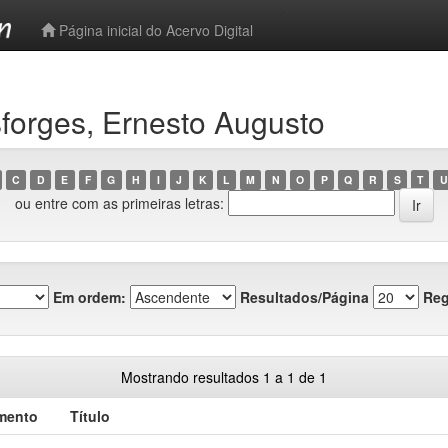
-->
Página inicial do Acervo Digital
forges, Ernesto Augusto
C
D
E
F
G
H
I
J
K
L
M
N
O
P
Q
R
S
T
U
ou entre com as primeiras letras:
Em ordem:
Resultados/Página
Reg
Mostrando resultados 1 a 1 de 1
mento
Título