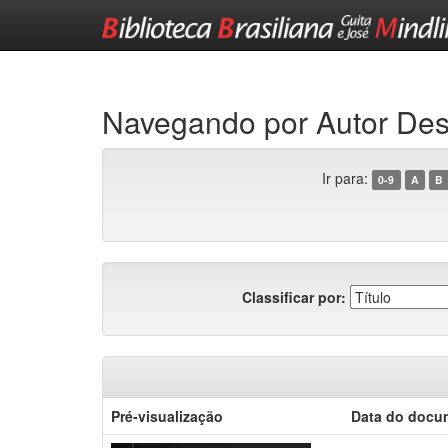
Skip
navigation
Navegando por Autor Des
Ir para:
0-9
A
B
Classificar por:
Pré-visualização
Data do docu