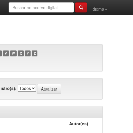
Idioma
V
W
X
Y
Z
istro(s):
Autor(es)