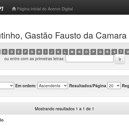
-->
Página inicial do Acervo Digital
tinho, Gastão Fausto da Camara
C
D
E
F
G
H
I
J
K
L
M
N
O
P
Q
R
S
T
U
ou entre com as primeiras letras:
Em ordem:
Resultados/Página
Reg
Mostrando resultados 1 a 1 de 1
lo