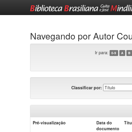
Skip
navigation
Navegando por Autor Cou
Ir para:
0-9
A
B
Classificar por:
Pré-visualização
Data do
Títu
documento