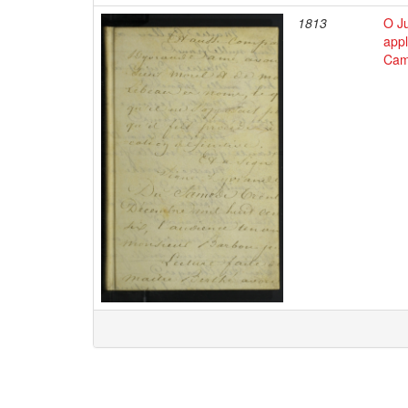
1813
O J
app
Cam