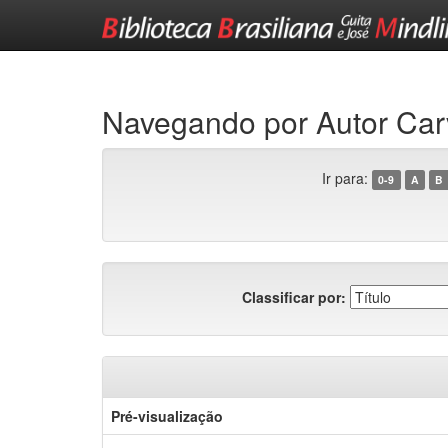
Skip
navigation
Navegando por Autor Car
Ir para:
0-9
A
B
Classificar por:
Pré-visualização