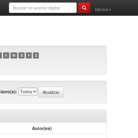
Idioma
V
W
X
Y
Z
istro(s):
Autor(es)