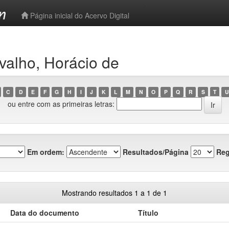
-->
Página inicial do Acervo Digital
valho, Horácio de
C
D
E
F
G
H
I
J
K
L
M
N
O
P
Q
R
S
T
U
ou entre com as primeiras letras:
Em ordem:
Resultados/Página
Reg
Mostrando resultados 1 a 1 de 1
Data do documento
Título