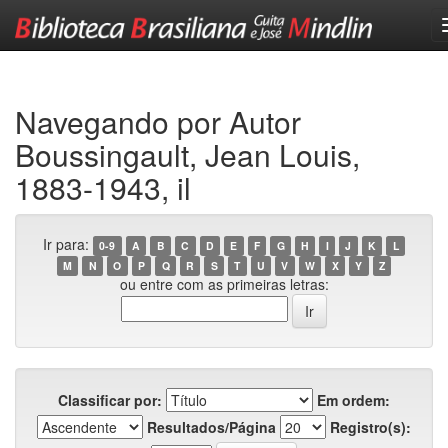
Skip
navigation
Navegando por Autor
Boussingault, Jean Louis,
1883-1943, il
Ir para:
0-9
A
B
C
D
E
F
G
H
I
J
K
L
M
N
O
P
Q
R
S
T
U
V
W
X
Y
Z
ou entre com as primeiras letras:
Classificar por:
Em ordem:
Resultados/Página
Registro(s):