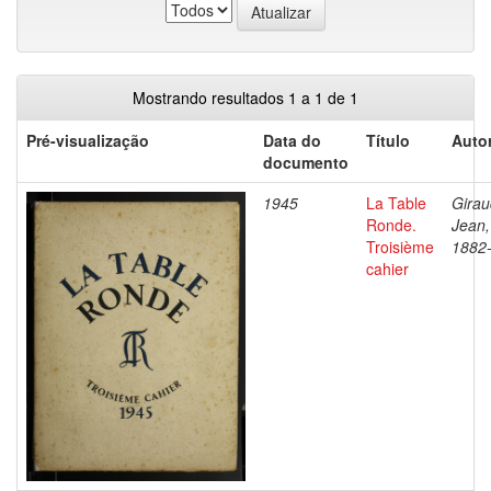
Mostrando resultados 1 a 1 de 1
Pré-visualização
Data do
Título
Autor
documento
1945
La Table
Girau
Ronde.
Jean,
Troisième
1882
cahier