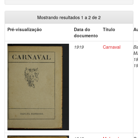
Mostrando resultados 1 a 2 de 2
Pré-visualização
Data do
Título
Au
documento
1919
Carnaval
Ba
Ma
18
1