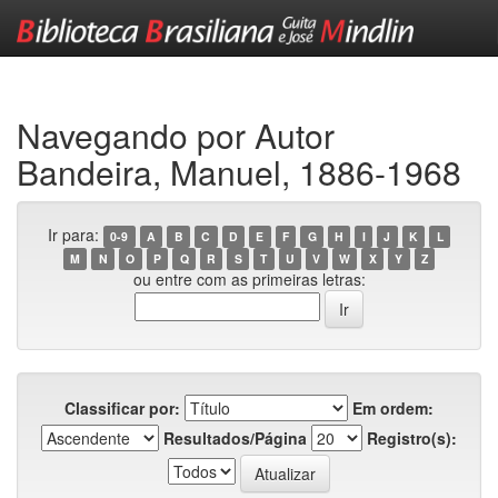
Skip
navigation
Navegando por Autor
Bandeira, Manuel, 1886-1968
Ir para:
0-9
A
B
C
D
E
F
G
H
I
J
K
L
M
N
O
P
Q
R
S
T
U
V
W
X
Y
Z
ou entre com as primeiras letras:
Classificar por:
Em ordem:
Resultados/Página
Registro(s):