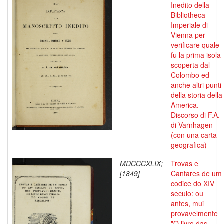
Inedito della
Bibliotheca
Imperiale di
Vienna per
verificare quale
fu la prima isola
scoperta dal
Colombo ed
anche altri punti
della storia della
America.
Discorso di F.A.
di Varnhagen
(con una carta
geografica)
MDCCCXLIX;
Trovas e
[1849]
Cantares de um
codice do XIV
seculo: ou
antes, mui
provavelmente
"O livro das