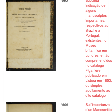
1863
Succinta
indicaçâo de
alguns
manuscriptos
importantes,
respectivos ao
Brazil e a
Portugal,
existentes no
Museo
britannico em
Londres, e nâo
comprehendidos
no catalogo-
Figanière,
publicado em
Lisboa em 1853,
ou simples
additamento ao
dito catalogo
1869
Sull'importanza
d'un Manoscritto