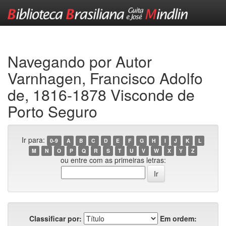
Skip
navigation
Navegando por Autor
Varnhagen, Francisco Adolfo
de, 1816-1878 Visconde de
Porto Seguro
Ir para:
0-9
A
B
C
D
E
F
G
H
I
J
K
L
M
N
O
P
Q
R
S
T
U
V
W
X
Y
Z
ou entre com as primeiras letras:
Classificar por:
Em ordem: