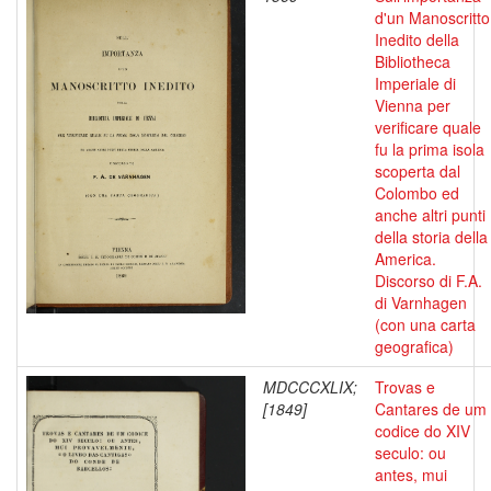
d'un Manoscritto
Inedito della
Bibliotheca
Imperiale di
Vienna per
verificare quale
fu la prima isola
scoperta dal
Colombo ed
anche altri punti
della storia della
America.
Discorso di F.A.
di Varnhagen
(con una carta
geografica)
MDCCCXLIX;
Trovas e
[1849]
Cantares de um
codice do XIV
seculo: ou
antes, mui