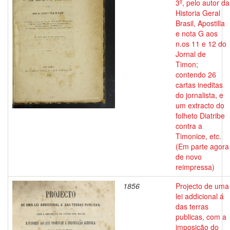
3º, pelo autor da
Historia Geral
Brasil, Apostilla
e nota G aos
n.os 11 e 12 do
Jornal de
Timon;
contendo 26
cartas ineditas
do jornalista, e
um extracto do
folheto Diatribe
contra a
Timonice, etc.
(Em parte agora
de novo
reimpressa)
1856
Projecto de uma
lei addicional á
das terras
publicas, com a
imposição do