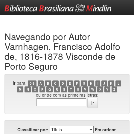
Skip
navigation
Navegando por Autor
Varnhagen, Francisco Adolfo
de, 1816-1878 Visconde de
Porto Seguro
Ir para:
0-9
A
B
C
D
E
F
G
H
I
J
K
L
M
N
O
P
Q
R
S
T
U
V
W
X
Y
Z
ou entre com as primeiras letras:
Classificar por:
Em ordem: