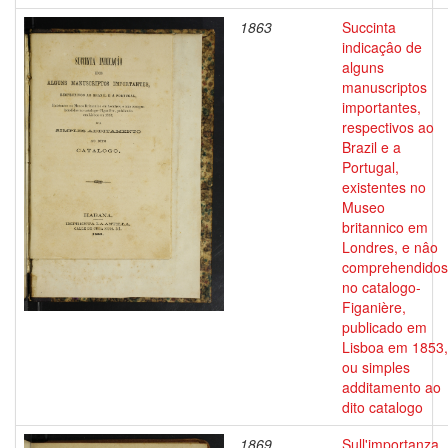
1863
Succinta
indicaçâo de
alguns
manuscriptos
importantes,
respectivos ao
Brazil e a
Portugal,
existentes no
Museo
britannico em
Londres, e nâo
comprehendidos
no catalogo-
Figanière,
publicado em
Lisboa em 1853,
ou simples
additamento ao
dito catalogo
1869
Sull'importanza