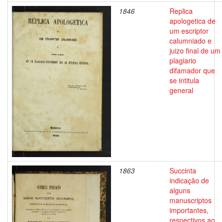
1846
Replica
apologetica de
um escriptor
calumniado e
juizo final de um
plagiario
difamador que
se intitula
general
1863
Succinta
indicaçâo de
alguns
manuscriptos
importantes,
respectivos ao