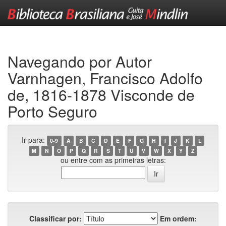
Skip
navigation
Navegando por Autor
Varnhagen, Francisco Adolfo
de, 1816-1878 Visconde de
Porto Seguro
Ir para:
0-9
A
B
C
D
E
F
G
H
I
J
K
L
M
N
O
P
Q
R
S
T
U
V
W
X
Y
Z
ou entre com as primeiras letras:
Classificar por:
Em ordem: