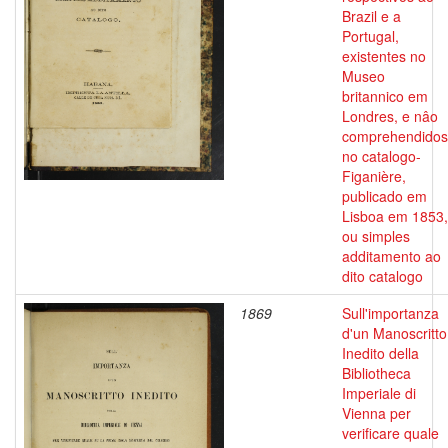
Brazil e a
Portugal,
existentes no
Museo
britannico em
Londres, e nâo
comprehendidos
no catalogo-
Figanière,
publicado em
Lisboa em 1853,
ou simples
additamento ao
dito catalogo
1869
Sull'importanza
d'un Manoscritto
Inedito della
Bibliotheca
Imperiale di
Vienna per
verificare quale