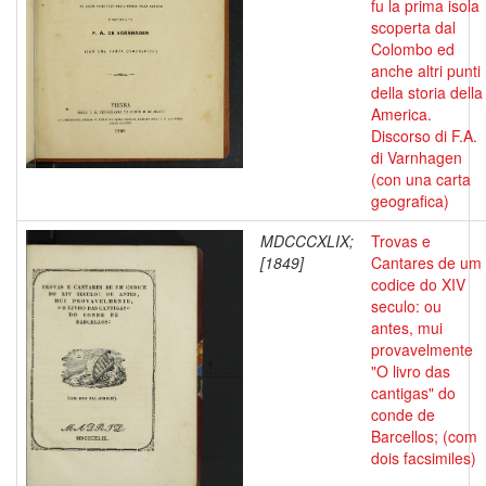
fu la prima isola
scoperta dal
Colombo ed
anche altri punti
della storia della
America.
Discorso di F.A.
di Varnhagen
(con una carta
geografica)
MDCCCXLIX;
Trovas e
[1849]
Cantares de um
codice do XIV
seculo: ou
antes, mui
provavelmente
"O livro das
cantigas" do
conde de
Barcellos; (com
dois facsimiles)