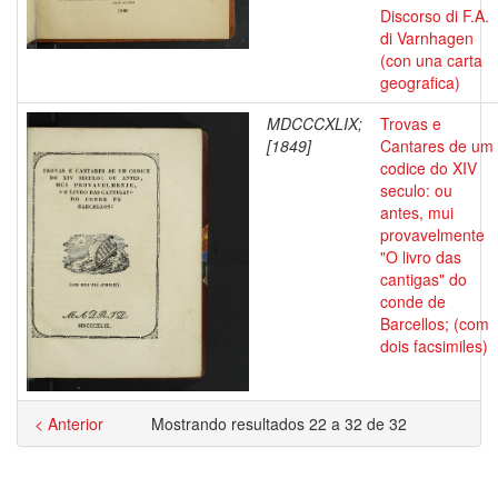
Discorso di F.A.
di Varnhagen
(con una carta
geografica)
MDCCCXLIX;
Trovas e
[1849]
Cantares de um
codice do XIV
seculo: ou
antes, mui
provavelmente
"O livro das
cantigas" do
conde de
Barcellos; (com
dois facsimiles)
< Anterior
Mostrando resultados 22 a 32 de 32