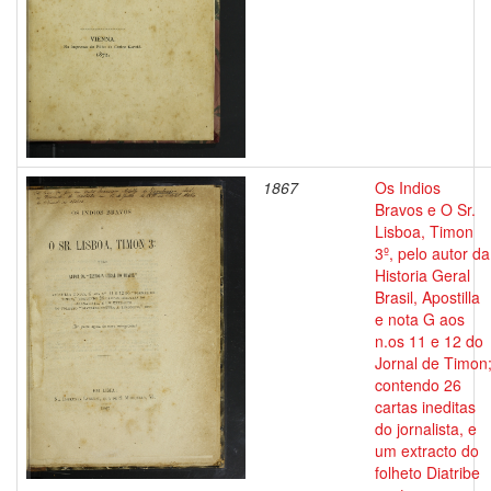
1867
Os Indios
Bravos e O Sr.
Lisboa, Timon
3º, pelo autor da
Historia Geral
Brasil, Apostilla
e nota G aos
n.os 11 e 12 do
Jornal de Timon
contendo 26
cartas ineditas
do jornalista, e
um extracto do
folheto Diatribe