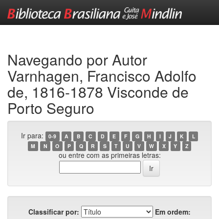
Skip
navigation
Navegando por Autor
Varnhagen, Francisco Adolfo
de, 1816-1878 Visconde de
Porto Seguro
Ir para:
0-9
A
B
C
D
E
F
G
H
I
J
K
L
M
N
O
P
Q
R
S
T
U
V
W
X
Y
Z
ou entre com as primeiras letras:
Classificar por:
Em ordem: