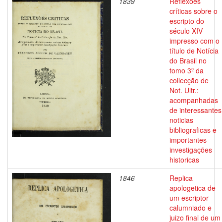
1839
Reflexões
críticas sobre o
escripto do
século XIV
impresso com o
título de Notícia
do Brasil no
tomo 3º da
collecção de
Not. Ultr.:
acompanhadas
de interessantes
noticias
bibliograficas e
importantes
investigações
historicas
1846
Replica
apologetica de
um escriptor
calumniado e
juizo final de um