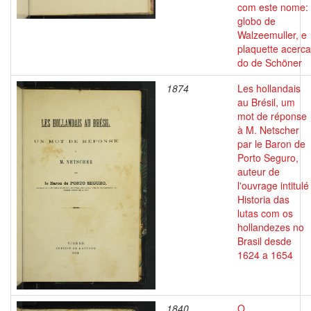
com este nome:
globo de
Walzeemuller, e
plaquette acerca
do de Schöner
1874
Les hollandais
au Brésil, um
mot de réponse
à M. Netscher
par le Baron de
Porto Seguro,
auteur de
l'ouvrage intitulé
Historia das
lutas com os
hollandezes no
Brasil desde
1624 a 1654
1840
O